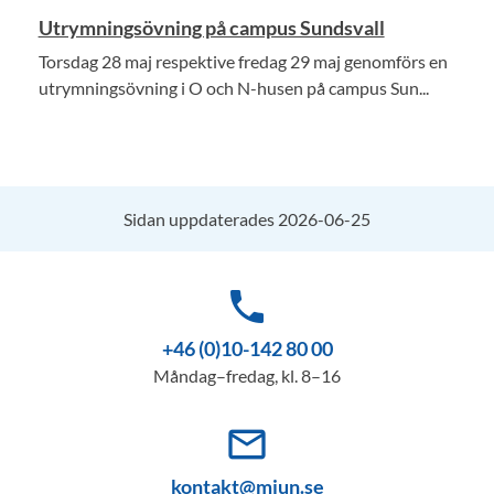
Utrymningsövning på campus Sundsvall
Torsdag 28 maj respektive fredag 29 maj genomförs en
utrymningsövning i O och N-husen på campus Sun...
Sidan uppdaterades 2026-06-25
phone
+46 (0)10-142 80 00
Måndag–fredag, kl. 8–16
mail_outline
kontakt@miun.se