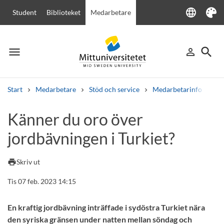
language
Student
Biblioteket
Medarbetare
Language
Tema
menu
search
person_outline
Meny
Logga in
Sök
Start
Medarbetare
Stöd och service
Medarbetarinfo
Kä
Sök
Känner du oro över
Andra söktjänster
jordbävningen i Turkiet?
Kurser och program
Kursplaner
Välkomstbrev
Personal
Lediga jobb
print
Skriv ut
Tis 07 feb. 2023 14:15
En kraftig jordbävning inträffade i sydöstra Turkiet nära
den syriska gränsen under natten mellan söndag och