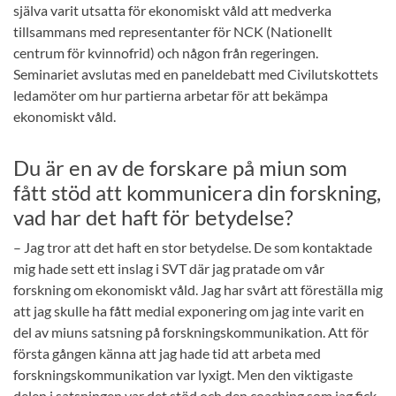
själva varit utsatta för ekonomiskt våld att medverka
tillsammans med representanter för NCK (Nationellt
centrum för kvinnofrid) och någon från regeringen.
Seminariet avslutas med en paneldebatt med Civilutskottets
ledamöter om hur partierna arbetar för att bekämpa
ekonomiskt våld.
Du är en av de forskare på miun som
fått stöd att kommunicera din forskning,
vad har det haft för betydelse?
– Jag tror att det haft en stor betydelse. De som kontaktade
mig hade sett ett inslag i SVT där jag pratade om vår
forskning om ekonomiskt våld. Jag har svårt att föreställa mig
att jag skulle ha fått medial exponering om jag inte varit en
del av miuns satsning på forskningskommunikation. Att för
första gången känna att jag hade tid att arbeta med
forskningskommunikation var lyxigt. Men den viktigaste
delen i satsningen var det stöd och den coaching som jag fick