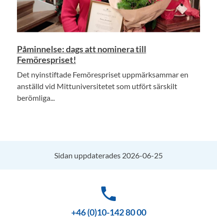
Påminnelse: dags att nominera till
Femörespriset!
Det nyinstiftade Femörespriset uppmärksammar en
anställd vid Mittuniversitetet som utfört särskilt
berömliga...
Sidan uppdaterades 2026-06-25
phone
+46 (0)10-142 80 00