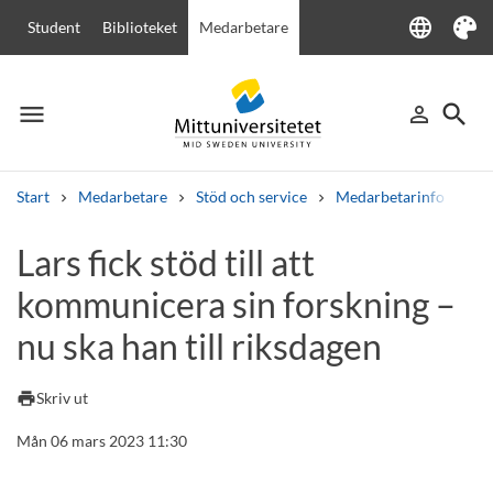
language
Student
Biblioteket
Medarbetare
Language
Tema
menu
search
person_outline
Meny
Logga in
Sök
Start
Medarbetare
Stöd och service
Medarbetarinfo
Lar
Sök
Lars fick stöd till att
Andra söktjänster
kommunicera sin forskning –
Kurser och program
Kursplaner
Välkomstbrev
Personal
Lediga jobb
nu ska han till riksdagen
print
Skriv ut
Mån 06 mars 2023 11:30