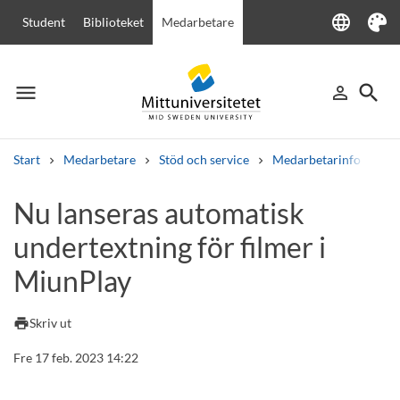
language
Student
Biblioteket
Medarbetare
Language
Tema
menu
search
person_outline
Meny
Logga in
Sök
Start
Medarbetare
Stöd och service
Medarbetarinfo
Nu
Sök
Nu lanseras automatisk
Andra söktjänster
undertextning för filmer i
Kurser och program
Kursplaner
Välkomstbrev
Personal
Lediga jobb
MiunPlay
print
Skriv ut
Fre 17 feb. 2023 14:22