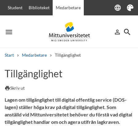
language
Student
Biblioteket
Medarbetare
Language
Tema
menu
search
person_outline
Meny
Logga in
Sök
Start
Medarbetare
Tillgänglighet
Sök
Tillgänglighet
Andra söktjänster
Kurser och program
Kursplaner
Välkomstbrev
Personal
print
Skriv ut
Lediga jobb
Lagen om tillgänglighet till digital offentlig service (DOS-
lagen) ställer höga krav på digital tillgänglighet. Som
anställd vid Mittuniversitetet behöver du förstå vad digital
tillgänglighet handlar om och agera utifrån lagkraven.