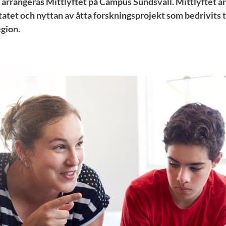
rrangeras Mittlyftet på Campus Sundsvall. Mittlyftet är 
tatet och nyttan av åtta forskningsprojekt som bedrivits
gion.