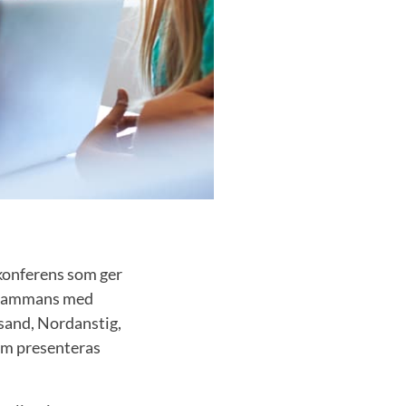
skonferens som ger
illsammans med
and, Nordanstig,
om presenteras