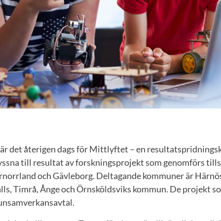
r det återigen dags för Mittlyftet – en resultatspridning
lyssna till resultat av forskningsprojekt som genomförs t
rnorrland och Gävleborg. Deltagande kommuner är Härnös
alls, Timrå, Ånge och Örnsköldsviks kommun. De projekt s
munsamverkansavtal.