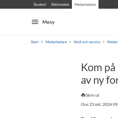
Student
Biblioteket
Medarbetare
menu
Meny
Start
Medarbetare
Stöd och service
Medar
Sök
Andra söktjänster
Kom på M
Kurser och program
Kursplaner
Välkomstb
av ny fo
Skriv ut
print
Ons 23 okt. 2024 09