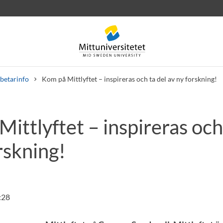
betarinfo
Kom på Mittlyftet – inspireras och ta del av ny forskning!
ittlyftet – inspireras och
rev
Personal
Lediga jobb
rskning!
:28