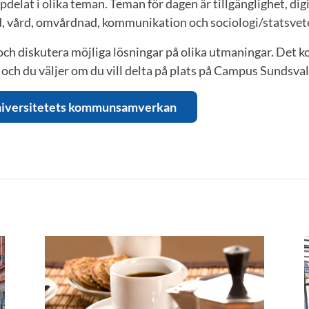
elat i olika teman. Teman för dagen är tillgänglighet, digi
d, vård, omvårdnad, kommunikation och sociologi/statsve
 och diskutera möjliga lösningar på olika utmaningar. Det ko
ch du väljer om du vill delta på plats på Campus Sundsvall 
niversitetets kommunsamverkan