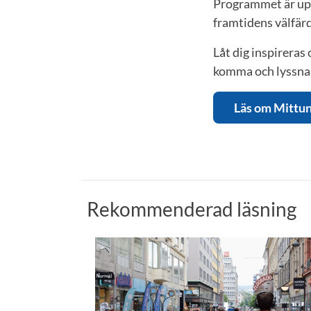
Programmet är uppd
framtidens välfär
Låt dig inspireras
komma och lyssna o
Läs om Mittu
Rekommenderad läsning