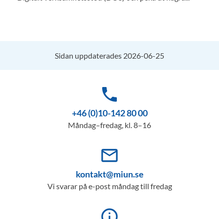
Sidan uppdaterades 2026-06-25
phone
+46 (0)10-142 80 00
Måndag–fredag, kl. 8–16
mail_outline
kontakt@miun.se
Vi svarar på e-post måndag till fredag
info_outline