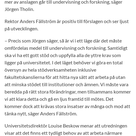
mer av anslagen går till undervisning och forskning, säger
Jörgen Tholin.
Rektor Anders Fällström är positiv till förslagen och ser ljust
på utvecklingen.
– Precis som Jörgen säger, så är vi i ett läge där det måste
omfördelas medel till undervisning och forskning. Samtidigt
ska vi ha ett gott stöd och uppfylla alla de yttre krav som
ligger på universitetet. I det läget behöver vi göra en total
översyn av hela stödverksamheten inklusive
fakultetskanslierna för att hitta nya sätt att arbeta på utan
att minska stödet till institutioner och ämnen. Vi måste vara
beredda på rätt stora förändringar, men tillsammans kommer
vi att klara detta och gå en ljus framtid till mötes. Det
kommer dock att krävas stora insatser av många och mod att
tänka nytt, säger Anders Fällström.
Universitetsdirektör Louise Beskow menar att utredningen
visar att det finns ett tydligt behov av att arbeta närmare