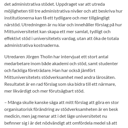
det administrativa stödet. Uppdraget var att utreda
möjligheten till tre administrativa nivåer och att beskriva hur
institutionerna kan få ett tydligare och mer tillgängligt
närstöd. Utredningen är nu klar och innehåller förslag på hur
Mittuniversitetet kan skapa ett mer samlat, tydligt och
effektivt stöd i universitetets vardag, utan att öka de totala
administrativa kostnaderna.
Utredaren Jörgen Tholin har intervjuat ett stort antal
medarbetare inom både akademi och stöd, samt studenter
och fackliga företrädare. Han har också jämfört
Mittuniversitetets stödverksamhet med andra lärosäten.
Resultatet är en rad förslag som ska bidra till ett närmare,
mer likvärdigt och mer förutsägbart stöd.
– Många skulle kanske säga att mitt förslag att göra en stor
organisatorisk förändring av stödverksamheten är en besk
medicin, men jag menar att i det läge universitetet nu
befinner sig i är det nödvändigt att omfördela medel så att