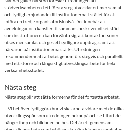
När det gäller närstöd föreslår utredningen att
stödverksamheten i ett första steg utvecklar ett mer samlat
och tydligt erbjudande till institutionerna, i stället för att
införa en tredje organisatorisk nivå. Det innebär att
avdelningar och kanslier tillsammans beskriver vilket stöd
som institutionerna kan förvänta sig, att kontaktpersoner
utses mer samlat och ges ett tydligare uppdrag, samt att
närvaron på institutionerna stärks. Utredningen
rekommenderar att arbetet genomförs stegvis och parallellt
med ett större och långsiktigt utvecklingsarbete för hela
verksamhetsstödet.
Nästa steg
Nästa steg blir att sätta formerna för det fortsatta arbetet.
– Vi behöver tydliggöra hur vi ska arbeta vidare med de olika
utvecklingsspår som utredningen pekar på och se till att de
hänger ihop och bildar en helhet. Det är ett gemensamt
utvecklingsarbete som behöver ske nära kärnverksamheten,