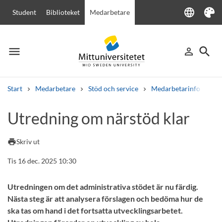
language
Student
Biblioteket
Medarbetare
Language
Tema
menu
search
person_outline
Meny
Logga in
Sök
Start
Medarbetare
Stöd och service
Medarbetarinfo
Ut
Sök
Utredning om närstöd klar
Andra söktjänster
Kurser och program
Kursplaner
Välkomstbrev
Personal
print
Skriv ut
Lediga jobb
Tis 16 dec. 2025 10:30
Utredningen om det administrativa stödet är nu färdig.
Nästa steg är att analysera förslagen och bedöma hur de
ska tas om hand i det fortsatta utvecklingsarbetet.