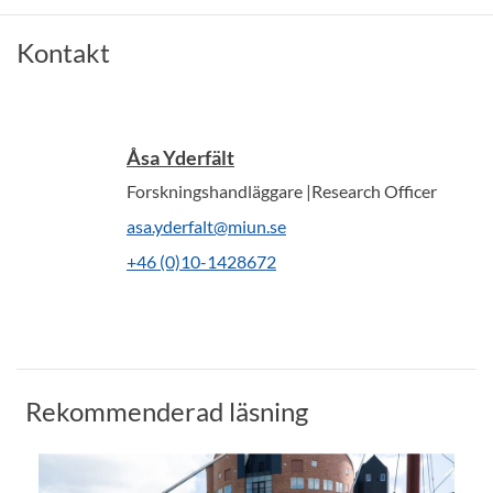
Kontakt
Åsa Yderfält
Forskningshandläggare |Research Officer
asa.yderfalt@miun.se
+46 (0)10-1428672
Rekommenderad läsning