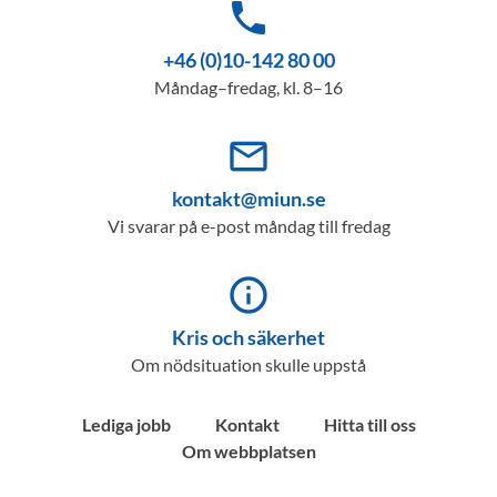
phone
+46 (0)10-142 80 00
Måndag–fredag, kl. 8–16
mail_outline
kontakt@miun.se
Vi svarar på e-post måndag till fredag
info_outline
Kris och säkerhet
Om nödsituation skulle uppstå
Lediga jobb
Kontakt
Hitta till oss
Om webbplatsen