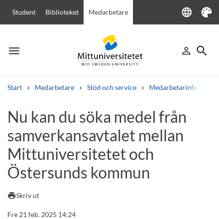
language
Student
Biblioteket
Medarbetare
Language
Tema
menu
search
person_outline
Meny
Logga in
Sök
Start
Medarbetare
Stöd och service
Medarbetarinfo
Nu
Sök
Nu kan du söka medel från
Andra söktjänster
samverkansavtalet mellan
Kurser och program
Kursplaner
Välkomstbrev
Personal
Lediga jobb
Mittuniversitetet och
Östersunds kommun
print
Skriv ut
Fre 21 feb. 2025 14:24