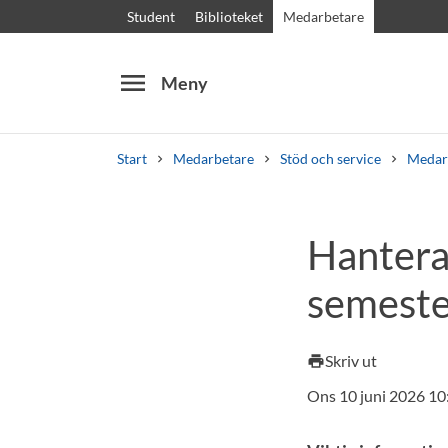
Student
Biblioteket
Medarbetare
menu
Meny
Start
Medarbetare
Stöd och service
Medar
Sök
Andra söktjänster
Hantera 
Kurser och program
Kursplaner
Välkomstb
semeste
Skriv ut
print
Ons 10 juni 2026 10