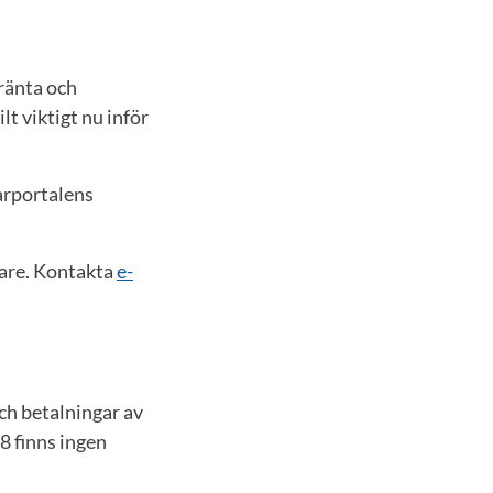
sränta och
lt viktigt nu inför
arportalens
tare. Kontakta
e-
ch betalningar av
8 finns ingen