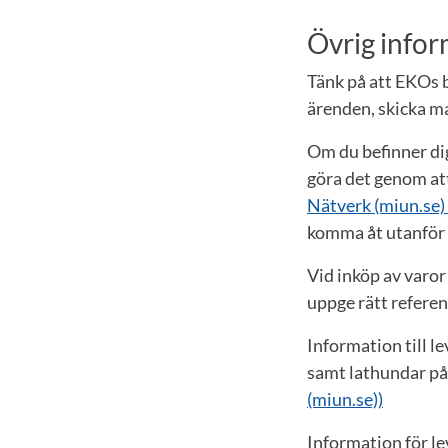
Övrig info
Tänk på att EKOs
ärenden, skicka mai
Om du befinner dig
göra det genom att
Nätverk (miun.se)
komma åt utanför 
Vid inköp av varor
uppge rätt referen
Information till l
samt lathundar på
(miun.se))
Information för le