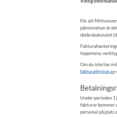
Viktig informatio
För att Mittuniver
påminnelser är det 
delårsbokslutet (d
Fakturahantering
toppmeny, verktyg
Om du inte har möj
faktura@miun.se
v
Betalningsr
Under perioden 1 
fakturor kommer a
personal på plats 