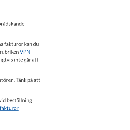
brådskande
na fakturor kan du
 rubriken
VPN
gtvis inte går att
ntören. Tänk på att
vid beställning
 fakturor