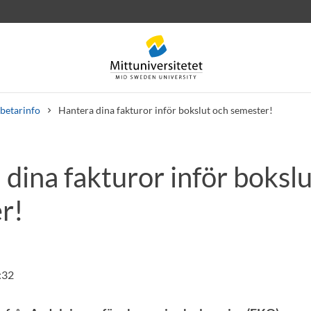
betarinfo
Hantera dina fakturor inför bokslut och semester!
dina fakturor inför boksl
rev
Personal
Lediga jobb
r!
:32