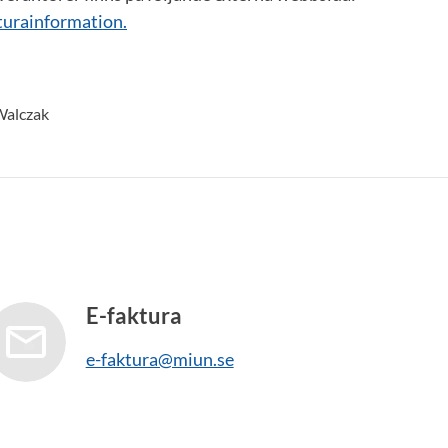
urainformation.
Walczak
E-faktura
e-faktura@miun.se