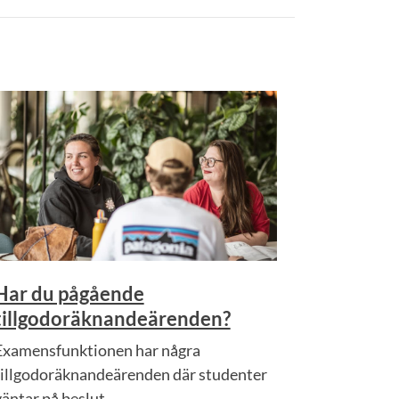
Har du pågående
tillgodoräknandeärenden?
Examensfunktionen har några
tillgodoräknandeärenden där studenter
väntar på beslut.