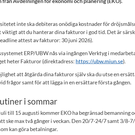
n från Avdelningen för ekonomi och planering (EKO).
sitetet inte ska debiteras onödiga kostnader för dröjsmål
viktigt att du hanterar dina fakturor i god tid. Det är särski
eadline attest av fakturor: 30 juni 2026).
ssystemet ERP/UBW nås via ingången Verktyg i medarbet
et heter Fakturor (direktadress:
https://ubw.miun.se
).
lighet att åtgärda dina fakturor själv ska du utse en ersät
id frågor samt för att lägga in en ersättare första gången.
utiner i sommar
juli till 15 augusti kommer EKO ha begränsad bemanning o
tt ske max två gånger i veckan. Den 20/7-24/7 samt 3/8-7/
som kan göra betalningar.