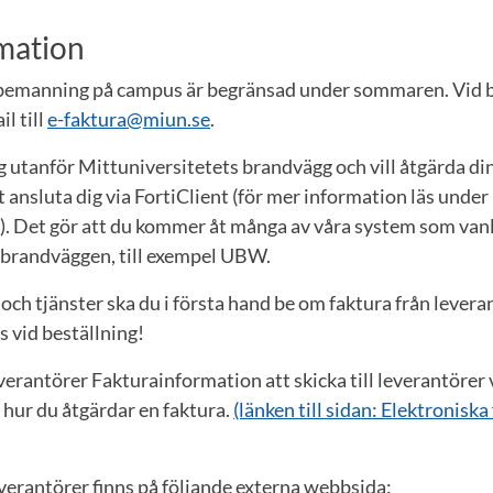
rmation
 bemanning på campus är begränsad under sommaren. Vid 
l till
e-faktura@miun.se
.
 utanför Mittuniversitetets brandvägg och vill åtgärda di
 ansluta dig via FortiClient (för mer information läs under
). Det gör att du kommer åt många av våra system som vanli
brandväggen, till exempel UBW.
 och tjänster ska du i första hand be om faktura från levera
s vid beställning!
everantörer Fakturainformation att skicka till leverantörer 
 hur du åtgärdar en faktura.
(länken till sidan: Elektroniska
verantörer finns på följande externa webbsida: