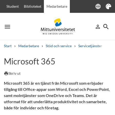
language
Student
Biblioteket
Medarbetare
Language
Tema
menu
search
person_outline
Meny
Logga in
Sök
Start
Medarbetare
Stöd och service
Servicetjänster
IT-t
Sök
Microsoft 365
Andra söktjänster
Kurser och program
Kursplaner
Välkomstbrev
Personal
print
Skriv ut
Lediga jobb
Microsoft 365 är en tjänst från Microsoft som erbjuder
tillgång till Office-appar som Word, Excel och PowerPoint,
samt molntjänster som OneDrive och Teams. Det är
utformat för att underlätta produktivitet och samarbete,
både för individer och företag.