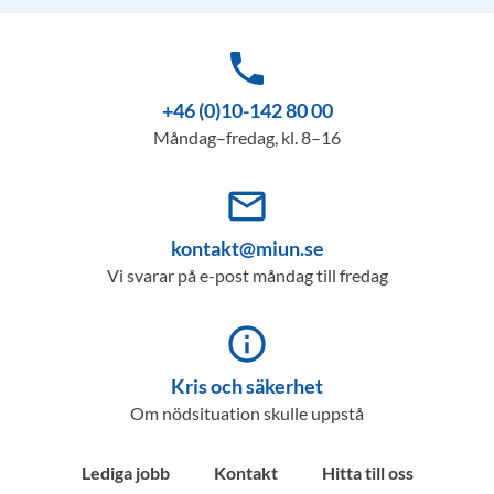
phone
+46 (0)10-142 80 00
Måndag–fredag, kl. 8–16
mail_outline
kontakt@miun.se
Vi svarar på e-post måndag till fredag
info_outline
Kris och säkerhet
Om nödsituation skulle uppstå
Lediga jobb
Kontakt
Hitta till oss