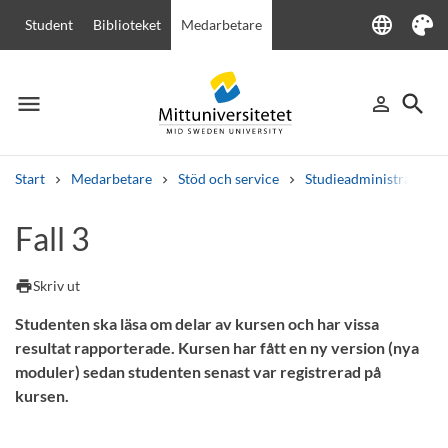
language
Student
Biblioteket
Medarbetare
Language
Tema
menu
search
person_outline
Meny
Logga in
Sök
Start
Medarbetare
Stöd och service
Studieadministration
Sök
Fall 3
Andra söktjänster
Kurser och program
Kursplaner
Välkomstbrev
Personal
print
Skriv ut
Lediga jobb
Studenten ska läsa om delar av kursen och har vissa
resultat rapporterade. Kursen har fått en ny version (nya
moduler) sedan studenten senast var registrerad på
kursen.