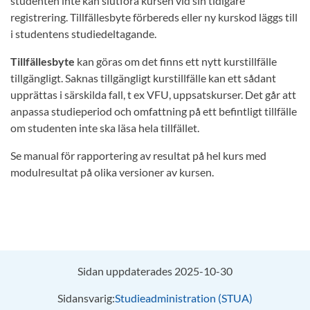
studenten inte kan slutföra kursen vid sin tidigare
registrering. Tillfällesbyte förbereds eller ny kurskod läggs till
i studentens studiedeltagande.
Tillfällesbyte
kan göras om det finns ett nytt kurstillfälle
tillgängligt. Saknas tillgängligt kurstillfälle kan ett sådant
upprättas i särskilda fall, t ex VFU, uppsatskurser. Det går att
anpassa studieperiod och omfattning på ett befintligt tillfälle
om studenten inte ska läsa hela tillfället.
Se manual för rapportering av resultat på hel kurs med
modulresultat på olika versioner av kursen.
Sidan uppdaterades 2025-10-30
Sidansvarig:
Studieadministration (STUA)