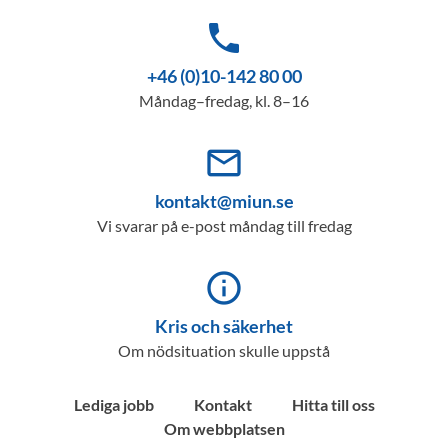
phone
+46 (0)10-142 80 00
Måndag–fredag, kl. 8–16
mail_outline
kontakt@miun.se
Vi svarar på e-post måndag till fredag
info_outline
Kris och säkerhet
Om nödsituation skulle uppstå
Lediga jobb
Kontakt
Hitta till oss
Om webbplatsen