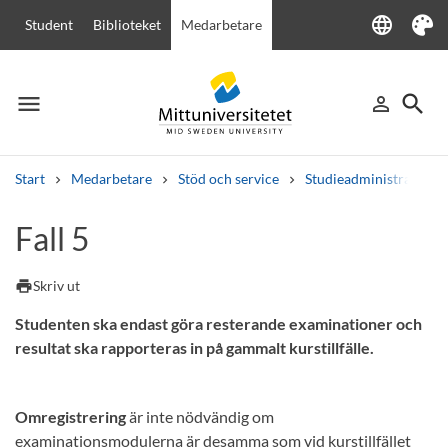
language
Student
Biblioteket
Medarbetare
Language
Tema
menu
search
person_outline
Meny
Logga in
Sök
Start
Medarbetare
Stöd och service
Studieadministration
Sök
Fall 5
Andra söktjänster
Kurser och program
Kursplaner
Välkomstbrev
Personal
print
Skriv ut
Lediga jobb
Studenten ska endast göra resterande examinationer och
resultat ska rapporteras in på gammalt kurstillfälle.
Omregistrering
är inte nödvändig om
examinationsmodulerna är desamma som vid kurstillfället