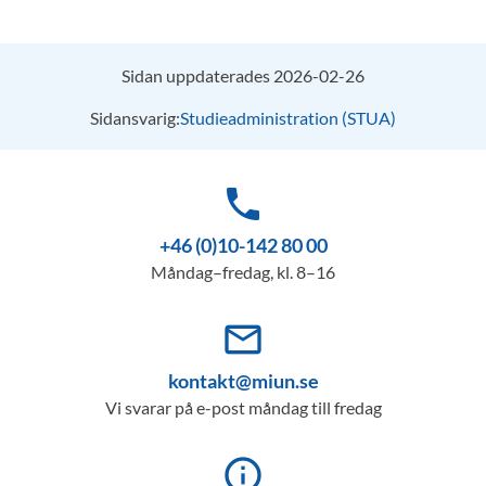
Sidan uppdaterades 2026-02-26
Sidansvarig:
Studieadministration (STUA)
phone
+46 (0)10-142 80 00
Måndag–fredag, kl. 8–16
mail_outline
kontakt@miun.se
Vi svarar på e-post måndag till fredag
info_outline