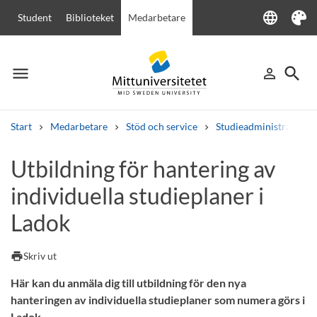
language
Student
Biblioteket
Medarbetare
Language
Tema
menu
search
person_outline
Meny
Logga in
Sök
Start
Medarbetare
Stöd och service
Studieadministration
Sök
Utbildning för hantering av
Andra söktjänster
individuella studieplaner i
Kurser och program
Kursplaner
Välkomstbrev
Personal
Lediga jobb
Ladok
print
Skriv ut
Här kan du anmäla dig till utbildning för den nya
hanteringen av individuella studieplaner som numera görs i
Ladok.