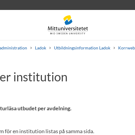
administration
Ladok
Utbildningsinformation Ladok
Korrweb
r institution
rev
Personal
Lediga jobb
turläsa utbudet per avdelning.
 för en institution listas på samma sida.