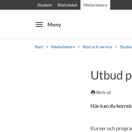
Student
Biblioteket
Medarbetare
menu
Meny
Start
Medarbetare
Stöd och service
Studie
Sök
Andra söktjänster
Utbud pe
Kurser och program
Kursplaner
Välkomstb
Skriv ut
print
Här kan du korrek
Kurser och program