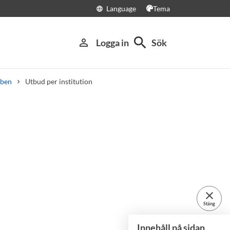
Language
Tema
language
search
person_outline
Logga in
Sök
ben
Utbud per institution
close
Stäng
Innehåll på sidan