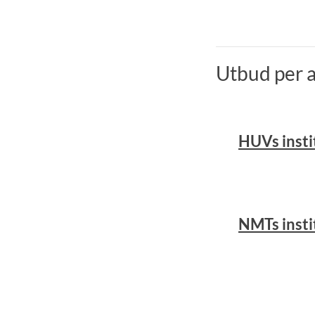
Utbud per 
HUVs insti
NMTs insti