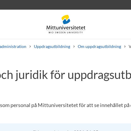
administration
Uppdragsutbildning
Om uppdragsutbildning
V
och juridik för uppdragsut
rev
Personal
Lediga jobb
som personal på Mittuniversitetet för att se innehållet på