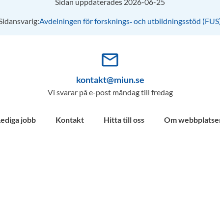
Sidan uppdaterades 2026-06-25
Sidansvarig:
Avdelningen för forsknings‑ och utbildningsstöd (FUS
mail_outline
kontakt@miun.se
Vi svarar på e-post måndag till fredag
Lediga jobb
Kontakt
Hitta till oss
Om webbplatse