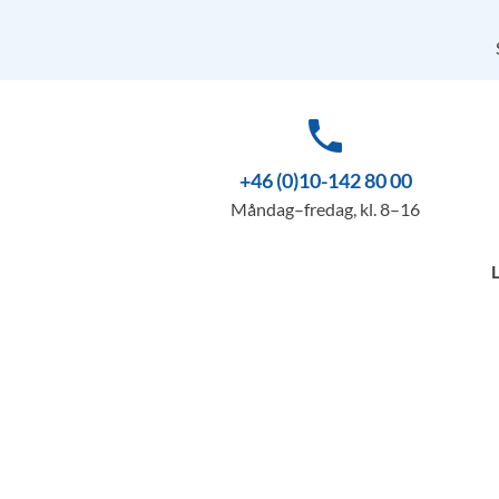
phone
+46 (0)10-142 80 00
Måndag–fredag, kl. 8–16