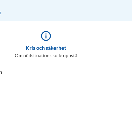
)
info_outline
Kris och säkerhet
Om nödsituation skulle uppstå
n