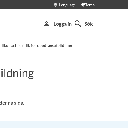
Language
Tema
language
search
person_outline
Logga in
Sök
illkor och juridik för uppdragsutbildning
bildning
 denna sida.