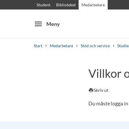
Student
Biblioteket
Medarbetare
menu
Meny
Start
Medarbetare
Stöd och service
Studie
Sök
Andra söktjänster
Villkor 
Kurser och program
Kursplaner
Välkomstb
Skriv ut
print
Du måste logga in 