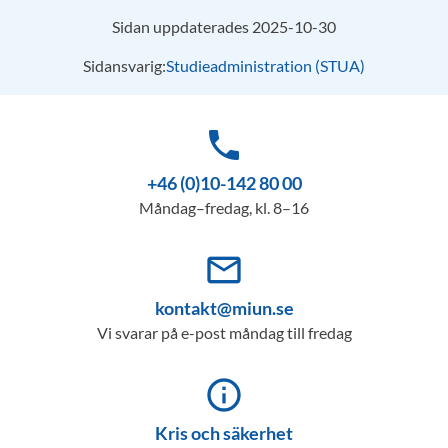
Sidan uppdaterades 2025-10-30
Sidansvarig:
Studieadministration (STUA)
phone
+46 (0)10-142 80 00
Måndag–fredag, kl. 8–16
mail_outline
kontakt@miun.se
Vi svarar på e-post måndag till fredag
info_outline
Kris och säkerhet