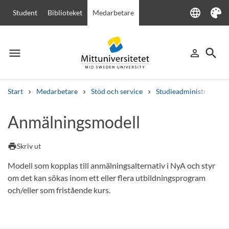
language
Student
Biblioteket
Medarbetare
Language
Tema
menu
search
person_outline
Meny
Logga in
Sök
Start
Medarbetare
Stöd och service
Studieadministration
Sök
Anmälningsmodell
Andra söktjänster
Kurser och program
Kursplaner
Välkomstbrev
Personal
print
Skriv ut
Lediga jobb
Modell som kopplas till anmälningsalternativ i NyA och styr
om det kan sökas inom ett eller flera utbildningsprogram
och/eller som fristående kurs.