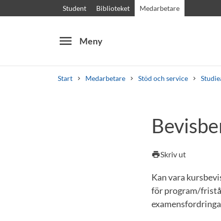
Student
Biblioteket
Medarbetare
menu
Meny
Start
Medarbetare
Stöd och service
Studie
Sök
Andra söktjänster
Bevisb
Kurser och program
Kursplaner
Välkomstb
Skriv ut
print
Kan vara kursbevi
för program/frist
examensfordringa