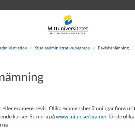
administration
Studieadministrativa begrepp
Bevisbenämning
enämning
rev
Personal
Lediga jobb
s eller examensbevis. Olika examensbenämningar finns utif
ående kurser. Se mera på
www.miun.se/examen
för de olika
rna