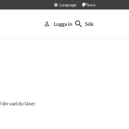
Language
Tema
language
search
person_outline
Logga in
Sök
rån vad du läser