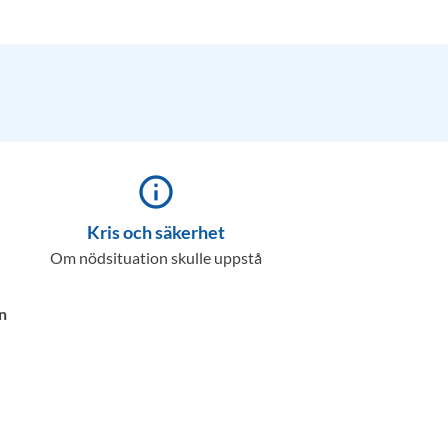
info_outline
Kris och säkerhet
Om nödsituation skulle uppstå
n