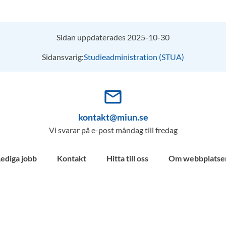
Sidan uppdaterades 2025-10-30
Sidansvarig:
Studieadministration (STUA)
mail_outline
kontakt@miun.se
Vi svarar på e-post måndag till fredag
Lediga jobb
Kontakt
Hitta till oss
Om webbplatse