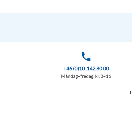
phone
+46 (0)10-142 80 00
Måndag–fredag, kl. 8–16