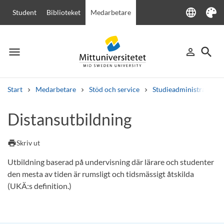
language
Student
Biblioteket
Medarbetare
Language
Tema
menu
search
person_outline
Meny
Logga in
Sök
Start
Medarbetare
Stöd och service
Studieadministration
Sök
Distansutbildning
Andra söktjänster
Kurser och program
Kursplaner
Välkomstbrev
Personal
print
Skriv ut
Lediga jobb
Utbildning baserad på undervisning där lärare och studenter
den mesta av tiden är rumsligt och tidsmässigt åtskilda
(UKÄ:s definition.)