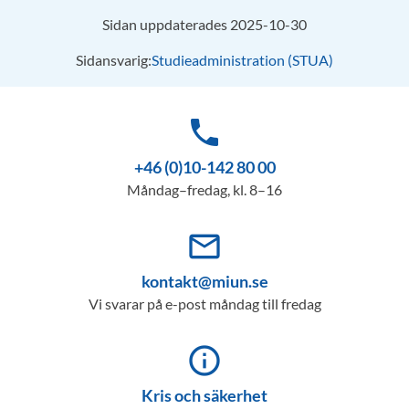
Sidan uppdaterades 2025-10-30
Sidansvarig:
Studieadministration (STUA)
phone
+46 (0)10-142 80 00
Måndag–fredag, kl. 8–16
mail_outline
kontakt@miun.se
Vi svarar på e-post måndag till fredag
info_outline
Kris och säkerhet