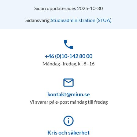
Sidan uppdaterades 2025-10-30
Sidansvarig:
Studieadministration (STUA)
phone
+46 (0)10-142 80 00
Måndag–fredag, kl. 8–16
mail_outline
kontakt@miun.se
Vi svarar på e-post måndag till fredag
info_outline
Kris och säkerhet