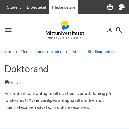
language
Student
Biblioteket
Medarbetare
Language
Tema
menu
search
person_outline
Meny
Logga in
Sök
Start
Medarbetare
Stöd och service
Studieadministration
Sök
Doktorand
Andra söktjänster
Kurser och program
Kursplaner
Välkomstbrev
Personal
print
Skriv ut
Lediga jobb
En student som antagits till och bedriver utbildning på
forskarnivå. Avser vanligen antagna till studier mot
licentiatexamen såväl som doktorsexamen.