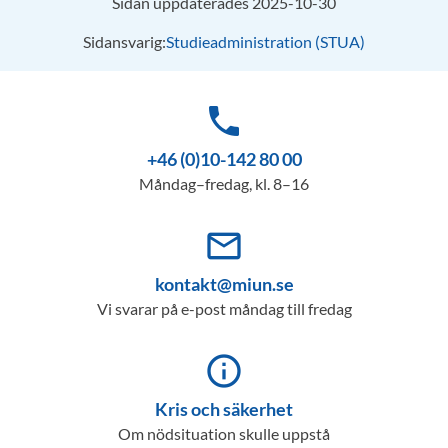
Sidan uppdaterades 2025-10-30
Sidansvarig:
Studieadministration (STUA)
phone
+46 (0)10-142 80 00
Måndag–fredag, kl. 8–16
mail_outline
kontakt@miun.se
Vi svarar på e-post måndag till fredag
info_outline
Kris och säkerhet
Om nödsituation skulle uppstå