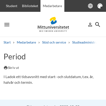
language
Student
Biblioteket
Medarbetare
Language
Tema
menu
search
person_outline
Meny
Logga in
Sök
Start
Medarbetare
Stöd och service
Studieadministration
Sök
Period
Andra söktjänster
Kurser och program
Kursplaner
Välkomstbrev
Personal
print
Skriv ut
Lediga jobb
I Ladok ett tidsavsnitt med start- och slutdatum, t.ex. år,
halvår och termin.