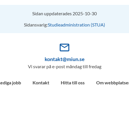
Sidan uppdaterades 2025-10-30
Sidansvarig:
Studieadministration (STUA)
mail_outline
kontakt@miun.se
Vi svarar på e-post måndag till fredag
Lediga jobb
Kontakt
Hitta till oss
Om webbplatse