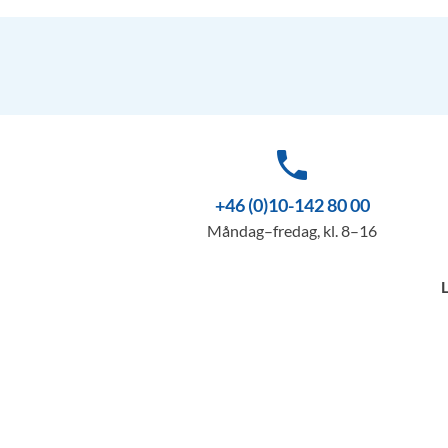
phone
+46 (0)10-142 80 00
Måndag–fredag, kl. 8–16