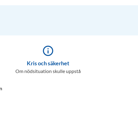
info_outline
Kris och säkerhet
Om nödsituation skulle uppstå
n