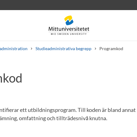
administration
Studieadministrativa begrepp
Programkod
mkod
rev
Personal
Lediga jobb
tifierar ett utbildningsprogram. Till koden är bland annat
ning, omfattning och tillträdesnivå knutna.