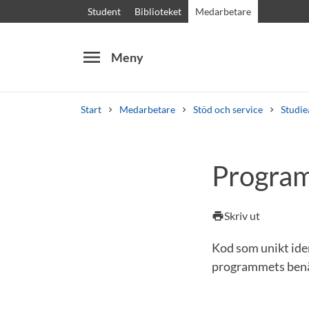
Student
Biblioteket
Medarbetare
menu
Meny
Start
Medarbetare
Stöd och service
Studie
Sök
Andra söktjänster
Progra
Kurser och program
Kursplaner
Välkomstb
Skriv ut
print
Kod som unikt iden
programmets benäm