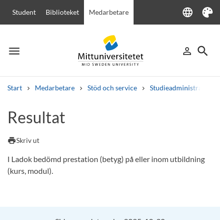
language
Student
Biblioteket
Medarbetare
Language
Tema
menu
search
person_outline
Meny
Logga in
Sök
Start
Medarbetare
Stöd och service
Studieadministration
Sök
Resultat
Andra söktjänster
Kurser och program
Kursplaner
Välkomstbrev
Personal
print
Skriv ut
Lediga jobb
I Ladok bedömd prestation (betyg) på eller inom utbildning
(kurs, modul).