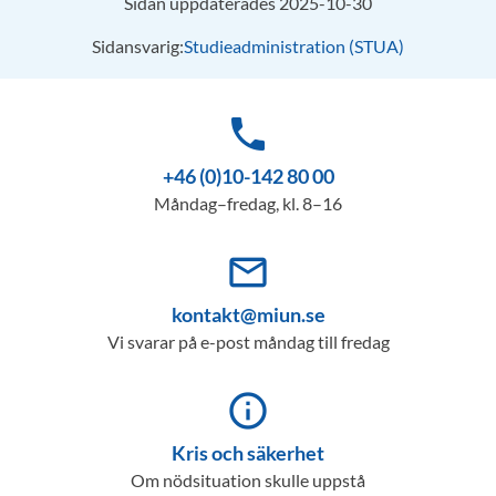
Sidan uppdaterades 2025-10-30
Sidansvarig:
Studieadministration (STUA)
phone
+46 (0)10-142 80 00
Måndag–fredag, kl. 8–16
mail_outline
kontakt@miun.se
Vi svarar på e-post måndag till fredag
info_outline
Kris och säkerhet
Om nödsituation skulle uppstå