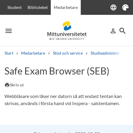
language
Student
Biblioteket
Medarbetare
Language
Tema
menu
search
person_outline
Meny
Logga in
Sök
Start
Medarbetare
Stöd och service
Studieadministration
Sök
Safe Exam Browser (SEB)
Andra söktjänster
Kurser och program
Kursplaner
Välkomstbrev
Personal
print
Skriv ut
Lediga jobb
Webbläsare som låser ner datorn så att endast tentan kan
skrivas, används i första hand vid Inspera - salstentamen.