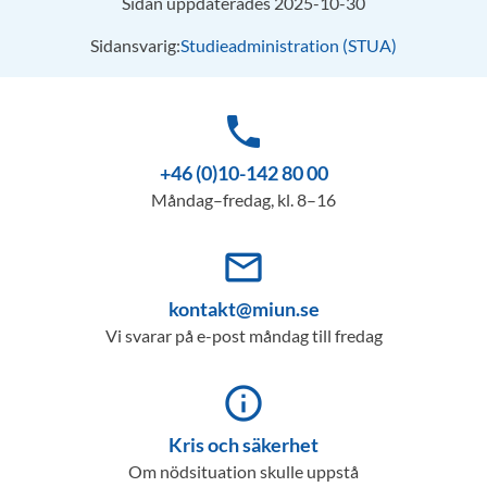
Sidan uppdaterades 2025-10-30
Sidansvarig:
Studieadministration (STUA)
phone
+46 (0)10-142 80 00
Måndag–fredag, kl. 8–16
mail_outline
kontakt@miun.se
Vi svarar på e-post måndag till fredag
info_outline
Kris och säkerhet
Om nödsituation skulle uppstå