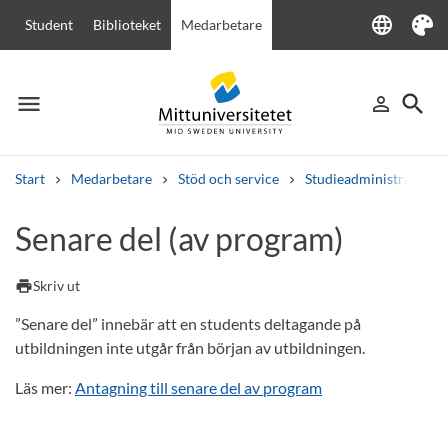
language
Student
Biblioteket
Medarbetare
Language
Tema
menu
search
person_outline
Meny
Logga in
Sök
Start
Medarbetare
Stöd och service
Studieadministration
Sök
Senare del (av program)
Andra söktjänster
Kurser och program
Kursplaner
Välkomstbrev
Personal
print
Skriv ut
Lediga jobb
”Senare del” innebär att en students deltagande på
utbildningen inte utgår från början av utbildningen.
Läs mer:
Antagning till senare del av program