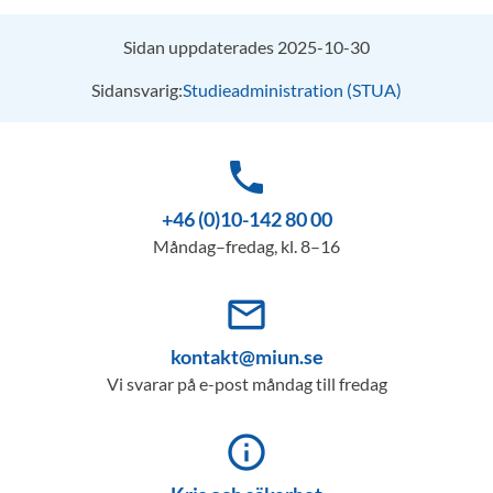
Sidan uppdaterades 2025-10-30
Sidansvarig:
Studieadministration (STUA)
phone
+46 (0)10-142 80 00
Måndag–fredag, kl. 8–16
mail_outline
kontakt@miun.se
Vi svarar på e-post måndag till fredag
info_outline