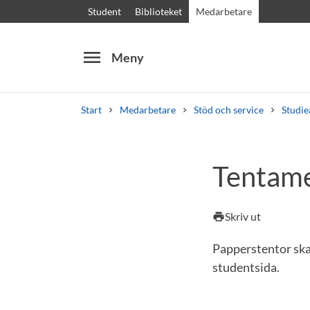
Student
Biblioteket
Medarbetare
menu
Meny
Start
Medarbetare
Stöd och service
Studie
Sök
Andra söktjänster
Tentam
Kurser och program
Kursplaner
Välkomstb
Skriv ut
print
Papperstentor skan
studentsida.