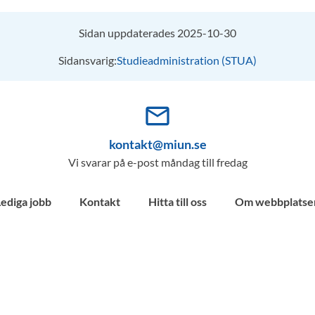
Sidan uppdaterades 2025-10-30
Sidansvarig:
Studieadministration (STUA)
mail_outline
kontakt@miun.se
Vi svarar på e-post måndag till fredag
Lediga jobb
Kontakt
Hitta till oss
Om webbplatse