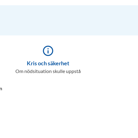
info_outline
Kris och säkerhet
Om nödsituation skulle uppstå
n