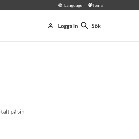
Language
Tema
language
search
person_outline
Logga in
Sök
talt på sin