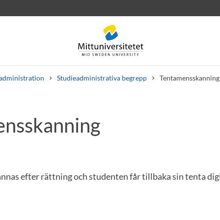
administration
Studieadministrativa begrepp
Tentamensskanning
ensskanning
rev
Personal
Lediga jobb
nas efter rättning och studenten får tillbaka sin tenta digi