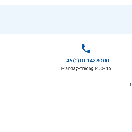
phone
+46 (0)10-142 80 00
Måndag–fredag, kl. 8–16