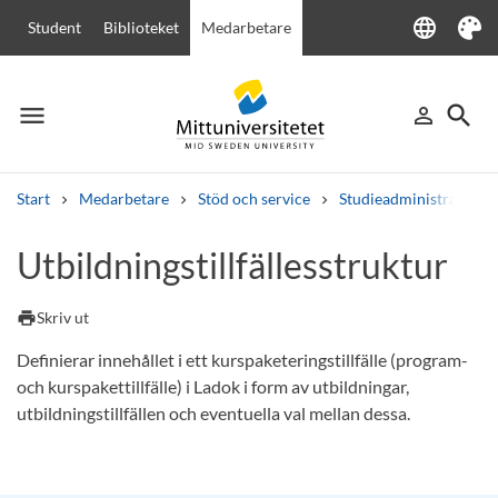
language
Student
Biblioteket
Medarbetare
Language
Tema
menu
search
person_outline
Meny
Logga in
Sök
Start
Medarbetare
Stöd och service
Studieadministration
Sök
Utbildningstillfällesstruktur
Andra söktjänster
Kurser och program
Kursplaner
Välkomstbrev
Personal
print
Skriv ut
Lediga jobb
Definierar innehållet i ett kurspaketeringstillfälle (program-
och kurspakettillfälle) i Ladok i form av utbildningar,
utbildningstillfällen och eventuella val mellan dessa.