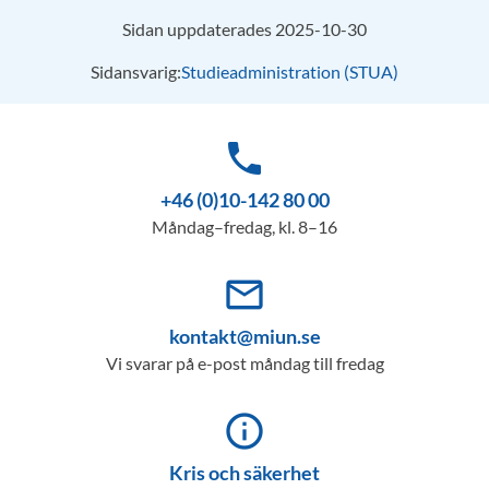
Sidan uppdaterades 2025-10-30
Sidansvarig:
Studieadministration (STUA)
phone
+46 (0)10-142 80 00
Måndag–fredag, kl. 8–16
mail_outline
kontakt@miun.se
Vi svarar på e-post måndag till fredag
info_outline
Kris och säkerhet