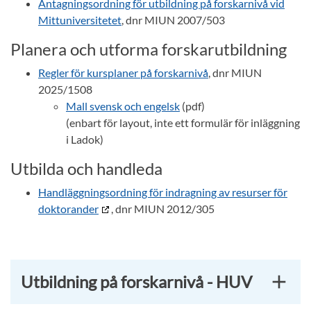
Antagningsordning för utbildning på forskarnivå vid
Mittuniversitetet
, dnr MIUN 2007/503
Planera och utforma forskarutbildning
Regler för kursplaner på forskarnivå
, dnr MIUN
2025/1508
Mall svensk och engelsk
(pdf)
(enbart för layout, inte ett formulär för inläggning
i Ladok)
Utbilda och handleda
Handläggningsordning för indragning av resurser för
doktorander
, dnr MIUN 2012/305
Utbildning på forskarnivå - HUV