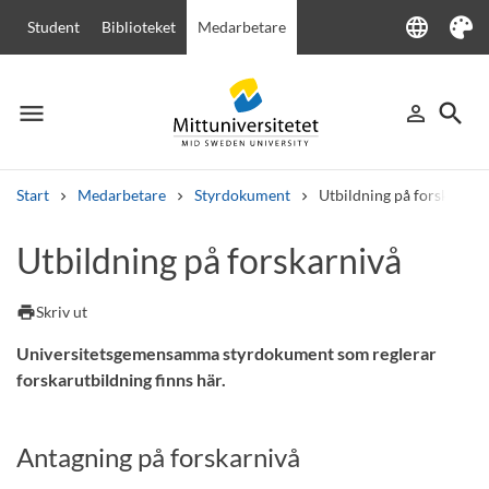
language
Student
Biblioteket
Medarbetare
Language
Tema
menu
search
person_outline
Meny
Logga in
Sök
Start
Medarbetare
Styrdokument
Utbildning på forskarniv
Sök
Utbildning på forskarnivå
Andra söktjänster
Kurser och program
Kursplaner
Välkomstbrev
Personal
print
Skriv ut
Lediga jobb
Universitetsgemensamma styrdokument som reglerar
forskarutbildning finns här.
Antagning på forskarnivå