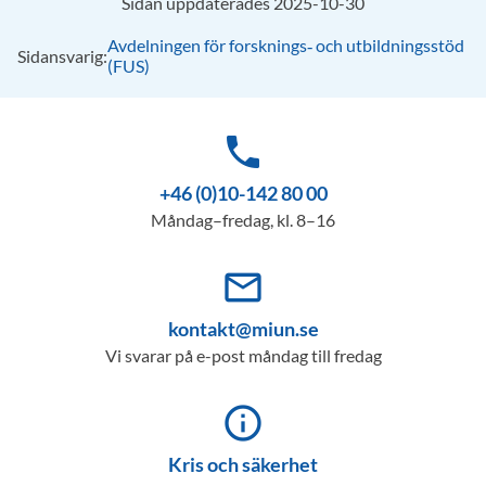
Sidan uppdaterades 2025-10-30
Avdelningen för forsknings‑ och utbildningsstöd
Sidansvarig:
(FUS)
phone
+46 (0)10-142 80 00
Måndag–fredag, kl. 8–16
mail_outline
kontakt@miun.se
Vi svarar på e-post måndag till fredag
info_outline
Kris och säkerhet