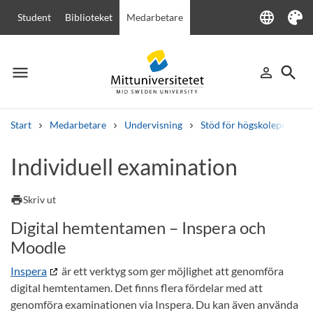
language
Student
Biblioteket
Medarbetare
Language
Tema
menu
search
person_outline
Meny
Logga in
Sök
Start
Medarbetare
Undervisning
Stöd för högskolepedagogi
Sök
Individuell examination
Andra söktjänster
Kurser och program
Kursplaner
Välkomstbrev
Personal
print
Skriv ut
Lediga jobb
Digital hemtentamen – Inspera och
Moodle
Inspera
är ett verktyg som ger möjlighet att genomföra
digital hemtentamen. Det finns flera fördelar med att
genomföra examinationen via Inspera. Du kan även använda