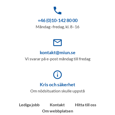
phone
+46 (0)10-142 80 00
Måndag–fredag, kl. 8–16
mail_outline
kontakt@miun.se
Vi svarar på e-post måndag till fredag
info_outline
Kris och säkerhet
Om nödsituation skulle uppstå
Lediga jobb
Kontakt
Hitta till oss
Om webbplatsen