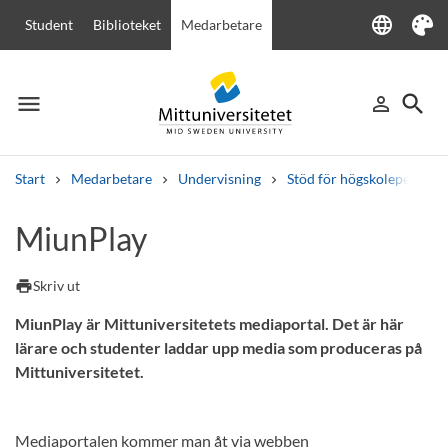
language
Student
Biblioteket
Medarbetare
Language
Tema
menu
search
person_outline
Meny
Logga in
Sök
Start
Medarbetare
Undervisning
Stöd för högskolepedagogi
Sök
MiunPlay
Andra söktjänster
Kurser och program
Kursplaner
Välkomstbrev
Personal
print
Skriv ut
Lediga jobb
MiunPlay är Mittuniversitetets mediaportal. Det är här
lärare och studenter laddar upp media som produceras på
Mittuniversitetet.
Mediaportalen kommer man åt via webben