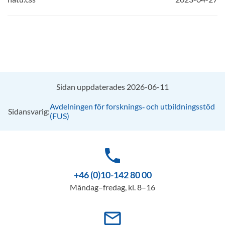
Sidan uppdaterades 2026-06-11
Avdelningen för forsknings‑ och utbildningsstöd
Sidansvarig:
(FUS)
phone
+46 (0)10-142 80 00
Måndag–fredag, kl. 8–16
mail_outline