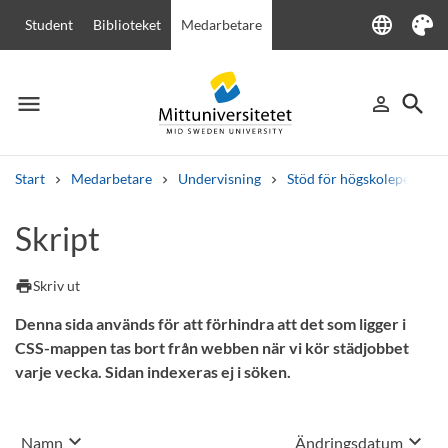
language
Student
Biblioteket
Medarbetare
Language
Tema
menu
search
person_outline
Meny
Logga in
Sök
Start
Medarbetare
Undervisning
Stöd för högskolepedagogi
Sök
Skript
Andra söktjänster
Kurser och program
Kursplaner
Välkomstbrev
Personal
print
Skriv ut
Lediga jobb
Denna sida används för att förhindra att det som ligger i
CSS-mappen tas bort från webben när vi kör städjobbet
varje vecka. Sidan indexeras ej i söken.
keyboard_arrow_down
keyboard_arrow_down
Sortera på
Sortera på
Namn
Ändringsdatum