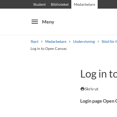
Student
Biblioteket
Medarbetare
menu
Meny
Start
Medarbetare
Undervisning
Stöd för 
Log in to Open Canvas
Sök
Andra söktjänster
Log in 
Kurser och program
Kursplaner
Välkomstb
Skriv ut
print
Login page Open 