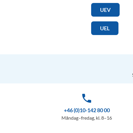
UEV
UEL
phone
+46 (0)10-142 80 00
Måndag–fredag, kl. 8–16