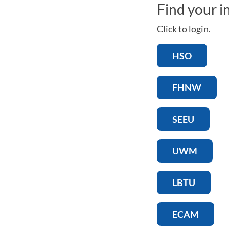
Find your i
Click to login.
HSO
FHNW
SEEU
UWM
LBTU
ECAM