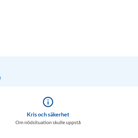
)
info_outline
Kris och säkerhet
Om nödsituation skulle uppstå