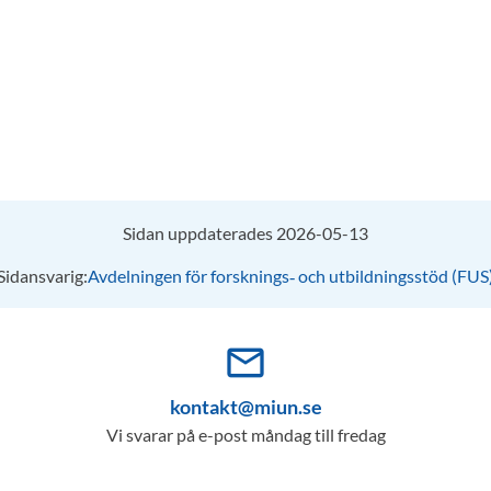
Sidan uppdaterades 2026-05-13
Sidansvarig:
Avdelningen för forsknings‑ och utbildningsstöd (FUS
mail_outline
kontakt@miun.se
Vi svarar på e-post måndag till fredag