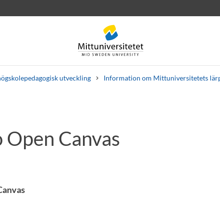
högskolepedagogisk utveckling
Information om Mittuniversitetets lärp
to Open Canvas
rev
Personal
Lediga jobb
Canvas