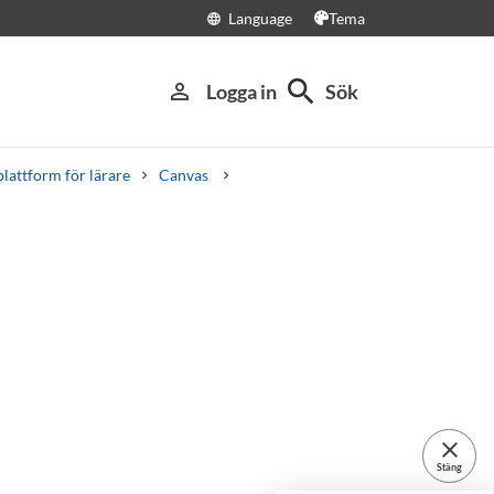
Language
Tema
language
search
person_outline
Logga in
Sök
lattform för lärare
Canvas
close
Stäng