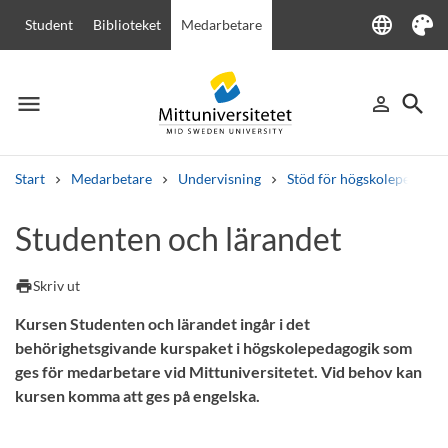
language
Student
Biblioteket
Medarbetare
Language
Tema
menu
search
person_outline
Meny
Logga in
Sök
Start
Medarbetare
Undervisning
Stöd för högskolepedagogi
Sök
Studenten och lärandet
Andra söktjänster
Kurser och program
Kursplaner
Välkomstbrev
Personal
print
Skriv ut
Lediga jobb
Kursen Studenten och lärandet ingår i det
behörighetsgivande kurspaket i högskolepedagogik som
ges för medarbetare vid Mittuniversitetet. Vid behov kan
kursen komma att ges på engelska.