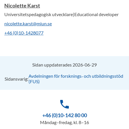
Nicolette Karst
Universitetspedagogisk utvecklare|Educational developer
nicolette.karst@miun.se
+46 (0)10-1428077
Sidan uppdaterades 2026-06-29
Avdelningen för forsknings‑ och utbildningsstöd
Sidansvarig:
(FUS)
phone
+46 (0)10-142 80 00
Måndag–fredag, kl. 8–16