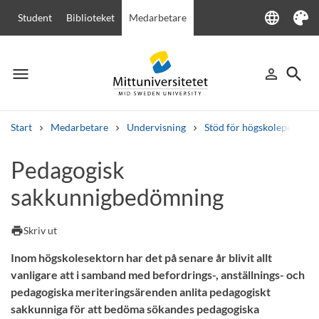
language
Student
Biblioteket
Medarbetare
Language
Tema
menu
search
person_outline
Meny
Logga in
Sök
Start
Medarbetare
Undervisning
Stöd för högskolepedagogi
Sök
Pedagogisk
Andra söktjänster
sakkunnigbedömning
Kurser och program
Kursplaner
Välkomstbrev
Personal
Lediga jobb
print
Skriv ut
Inom högskolesektorn har det på senare år blivit allt
vanligare att i samband med befordrings-, anställnings- och
pedagogiska meriteringsärenden anlita pedagogiskt
sakkunniga för att bedöma sökandes pedagogiska