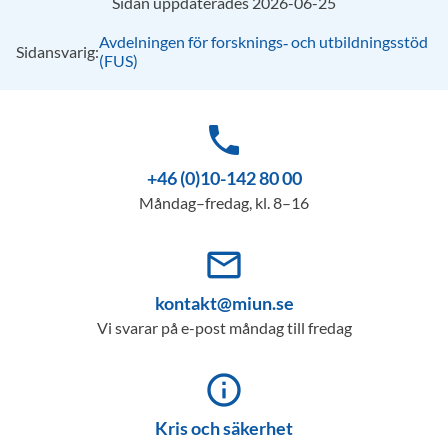
Sidan uppdaterades 2026-06-25
Avdelningen för forsknings‑ och utbildningsstöd
Sidansvarig:
(FUS)
phone
+46 (0)10-142 80 00
Måndag–fredag, kl. 8–16
mail_outline
kontakt@miun.se
Vi svarar på e-post måndag till fredag
info_outline
Kris och säkerhet