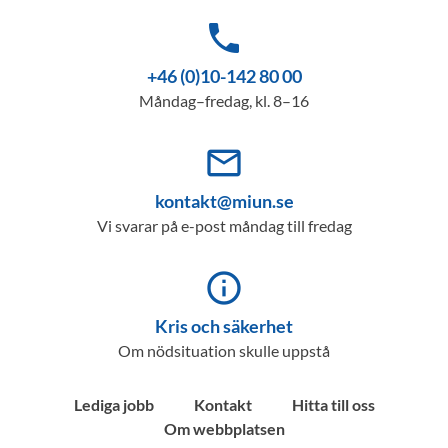
phone
+46 (0)10-142 80 00
Måndag–fredag, kl. 8–16
mail_outline
kontakt@miun.se
Vi svarar på e-post måndag till fredag
info_outline
Kris och säkerhet
Om nödsituation skulle uppstå
Lediga jobb
Kontakt
Hitta till oss
Om webbplatsen