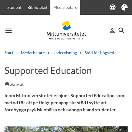
language
Student
Biblioteket
Medarbetare
Language
Tema
menu
search
person_outline
Meny
Logga in
Sök
Start
Medarbetare
Undervisning
Stöd för högskolepedagogi
Sök
Supported Education
Andra söktjänster
Kurser och program
Kursplaner
Välkomstbrev
Personal
print
Skriv ut
Lediga jobb
Inom Mittuniversitetet erbjuds Supported Education som
metod för att ge tidigt pedagogiskt stöd i syfte att
förebygga psykisk ohälsa och avhopp bland studenter.