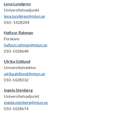
Lena Lundgren
Universitetsadjunkt
lena.lundgren@miun.se
010–1428204
Hafizur Rahman
Forskare
hafizur.rahman@miun.se
010-1428648
Ulrika Gidlund
Universitetslektor
ulrika.gidlund@miun.se
010-1428232
Ingela Stenberg
Universitetsadjunkt
ingela.stenberg@miun.se
010-1428674