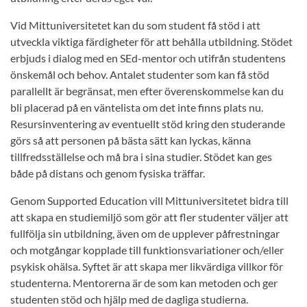
Vid Mittuniversitetet kan du som student få stöd i att
utveckla viktiga färdigheter för att behålla utbildning. Stödet
erbjuds i dialog med en SEd-mentor och utifrån studentens
önskemål och behov. Antalet studenter som kan få stöd
parallellt är begränsat, men efter överenskommelse kan du
bli placerad på en väntelista om det inte finns plats nu.
Resursinventering av eventuellt stöd kring den studerande
görs så att personen på bästa sätt kan lyckas, känna
tillfredsställelse och må bra i sina studier. Stödet kan ges
både på distans och genom fysiska träffar.
Genom Supported Education vill Mittuniversitetet bidra till
att skapa en studiemiljö som gör att fler studenter väljer att
fullfölja sin utbildning, även om de upplever påfrestningar
och motgångar kopplade till funktionsvariationer och/eller
psykisk ohälsa. Syftet är att skapa mer likvärdiga villkor för
studenterna. Mentorerna är de som kan metoden och ger
studenten stöd och hjälp med de dagliga studierna.