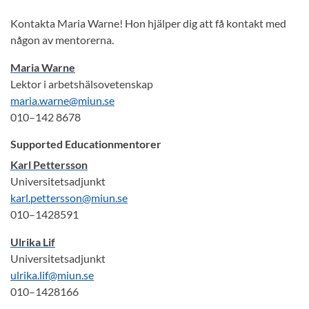
Kontakta Maria Warne! Hon hjälper dig att få kontakt med
någon av mentorerna.
Maria Warne
Lektor i arbetshälsovetenskap
maria.warne@miun.se
010–142 8678
Supported Educationmentorer
Karl Pettersson
Universitetsadjunkt
karl.pettersson@miun.se
010–1428591
Ulrika Lif
Universitetsadjunkt
ulrika.lif@miun.se
010–1428166