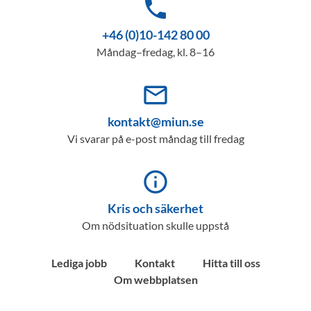
phone
+46 (0)10-142 80 00
Måndag–fredag, kl. 8–16
mail_outline
kontakt@miun.se
Vi svarar på e-post måndag till fredag
info_outline
Kris och säkerhet
Om nödsituation skulle uppstå
Lediga jobb
Kontakt
Hitta till oss
Om webbplatsen