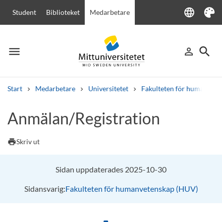
language
Student
Biblioteket
Medarbetare
Language
Tema
menu
search
person_outline
Meny
Logga in
Sök
Start
Medarbetare
Universitetet
Fakulteten för humanvete
Sök
Anmälan/Registration
Andra söktjänster
Kurser och program
Kursplaner
Välkomstbrev
Personal
print
Skriv ut
Lediga jobb
Sidan uppdaterades 2025-10-30
Sidansvarig:
Fakulteten för humanvetenskap (HUV)