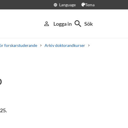
Language
Tema
language
search
person_outline
Logga in
Sök
för forskarstuderande
Arkiv doktorandkurser
p
25.