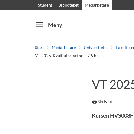
Student
Biblioteket
Medarbetare
menu
Meny
Start
Medarbetare
Universitetet
Fakultete
VT 2025, Kvalitativ metod I, 7,5 hp
Sök
Andra söktjänster
VT 2025,
Kurser och program
Kursplaner
Välkomstb
Skriv ut
print
Kursen HVS008F Kv