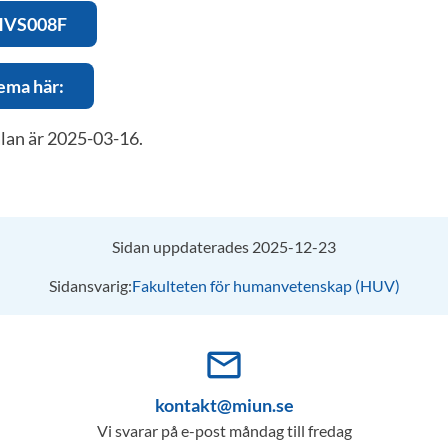
 HVS008F
ema här:
älan är 2025-03-16.
Sidan uppdaterades 2025-12-23
Sidansvarig:
Fakulteten för humanvetenskap (HUV)
mail_outline
kontakt@miun.se
Vi svarar på e-post måndag till fredag