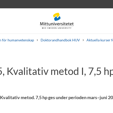
n för humanvetenskap
Doktorandhandbok HUV
Aktuella kurser 
 Kvalitativ metod I, 7,5 h
rev
Personal
Lediga jobb
alitativ metod. 7,5 hp ges under perioden mars–juni 20