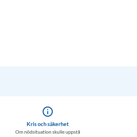
info_outline
Kris och säkerhet
Om nödsituation skulle uppstå