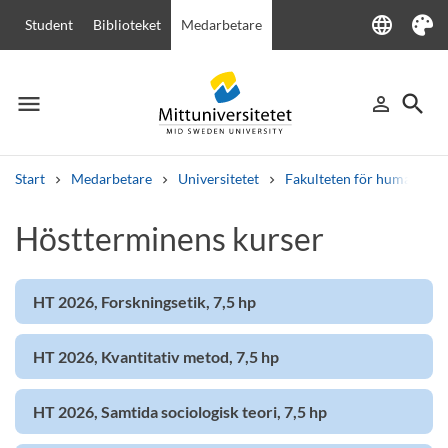
language
Student
Biblioteket
Medarbetare
Language
Tema
menu
search
person_outline
Meny
Logga in
Sök
Start
Medarbetare
Universitetet
Fakulteten för humanvete
Sök
Höstterminens kurser
Andra söktjänster
Kurser och program
Kursplaner
Välkomstbrev
Personal
Lediga jobb
HT 2026, Forskningsetik, 7,5 hp
HT 2026, Kvantitativ metod, 7,5 hp
HT 2026, Samtida sociologisk teori, 7,5 hp