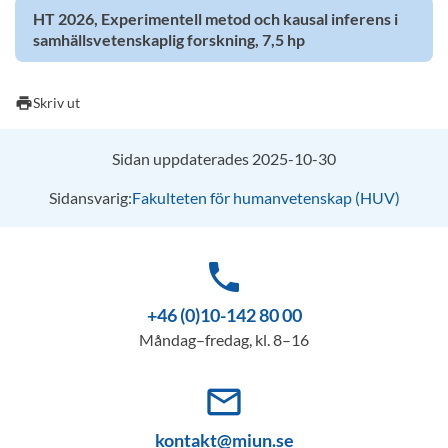
HT 2026, Experimentell metod och kausal inferens i
samhällsvetenskaplig forskning, 7,5 hp
print
Skriv ut
Sidan uppdaterades 2025-10-30
Sidansvarig:
Fakulteten för humanvetenskap (HUV)
phone
+46 (0)10-142 80 00
Måndag–fredag, kl. 8–16
mail_outline
kontakt@miun.se