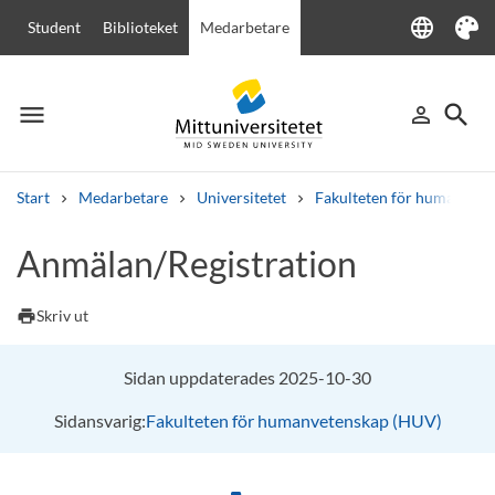
language
Student
Biblioteket
Medarbetare
Language
Tema
menu
search
person_outline
Meny
Logga in
Sök
Start
Medarbetare
Universitetet
Fakulteten för humanvete
Sök
Anmälan/Registration
Andra söktjänster
Kurser och program
Kursplaner
Välkomstbrev
Personal
print
Skriv ut
Lediga jobb
Sidan uppdaterades 2025-10-30
Sidansvarig:
Fakulteten för humanvetenskap (HUV)