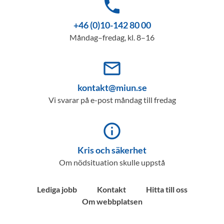
phone
+46 (0)10-142 80 00
Måndag–fredag, kl. 8–16
mail_outline
kontakt@miun.se
Vi svarar på e-post måndag till fredag
info_outline
Kris och säkerhet
Om nödsituation skulle uppstå
Lediga jobb
Kontakt
Hitta till oss
Om webbplatsen