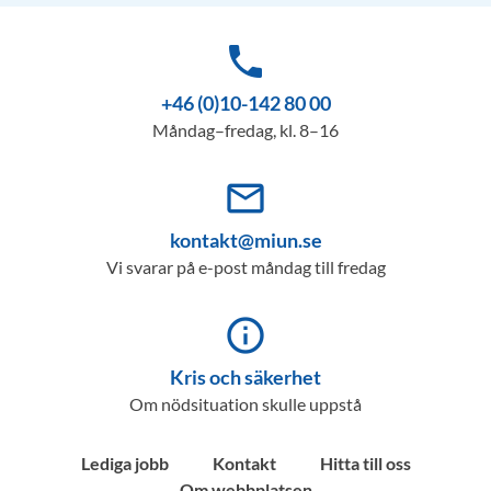
phone
+46 (0)10-142 80 00
Måndag–fredag, kl. 8–16
mail_outline
kontakt@miun.se
Vi svarar på e-post måndag till fredag
info_outline
Kris och säkerhet
Om nödsituation skulle uppstå
Lediga jobb
Kontakt
Hitta till oss
Om webbplatsen