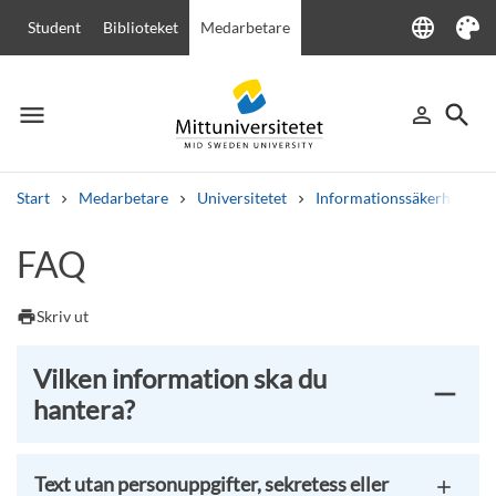
language
Student
Biblioteket
Medarbetare
Language
Tema
menu
search
person_outline
Meny
Logga in
Sök
Start
Medarbetare
Universitetet
Informationssäkerhet
Sök
FAQ
Andra söktjänster
Kurser och program
Kursplaner
Välkomstbrev
Personal
print
Skriv ut
Lediga jobb
Vilken information ska du
hantera?
Text utan personuppgifter, sekretess eller