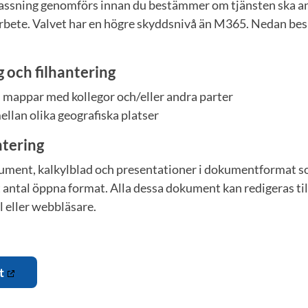
assning genomförs innan du bestämmer om tjänsten ska an
arbete. Valvet har en högre skyddsnivå än M365. Nedan bes
g och filhantering
h mappar med kollegor och/eller andra parter
llan olika geografiska platser
tering
kument, kalkylblad och presentationer i dokumentformat
 antal öppna format. Alla dessa dokument kan redigeras 
l eller webbläsare.
t