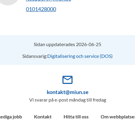
0101428000
Sidan uppdaterades 2026-06-25
Sidansvarig:
Digitalisering och service (DOS)
mail_outline
kontakt@miun.se
Vi svarar på e-post måndag till fredag
Lediga jobb
Kontakt
Hitta till oss
Om webbplatse