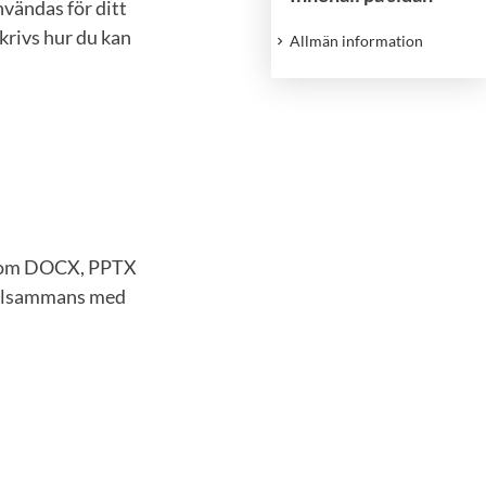
vändas för ditt
krivs hur du kan
Allmän information
 som DOCX, PPTX
tillsammans med