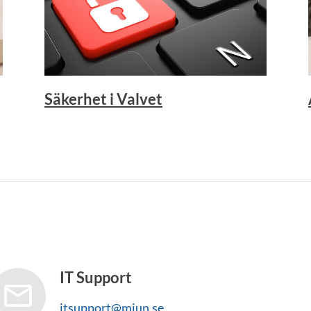
Säkerhet i Valvet
IT Support
itsupport@miun.se