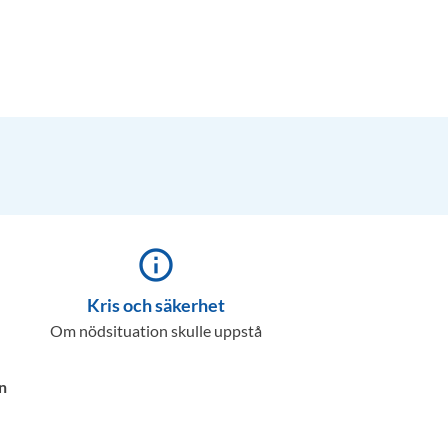
info_outline
Kris och säkerhet
Om nödsituation skulle uppstå
n