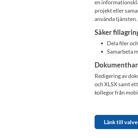
en informationskl
projekt eller sam
använda tjänsten.
Säker fillagrin
Dela filer oc
Samarbeta me
Dokumenthan
Redigering av do
och XLSX samt ett
kollegor från mobi
Länk till valve