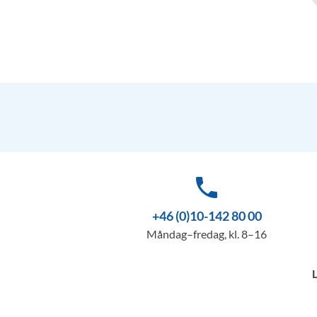
phone
+46 (0)10-142 80 00
Måndag–fredag, kl. 8–16