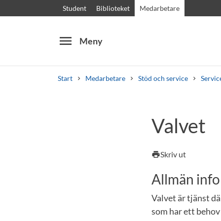
Student
Biblioteket
Medarbetare
menu
Meny
Start
Medarbetare
Stöd och service
Servic
Sök
Andra söktjänster
Valvet
Kurser och program
Kursplaner
Välkomstb
Skriv ut
print
Allmän inf
Valvet är tjänst d
som har ett behov