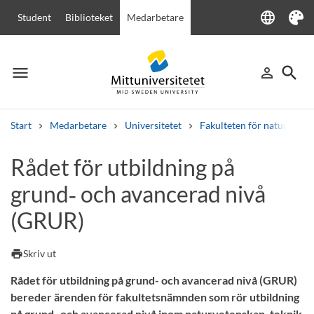
language
Student
Biblioteket
Medarbetare
Language
Tema
menu
search
person_outline
Meny
Logga in
Sök
Start
Medarbetare
Universitetet
Fakulteten för naturveten
Sök
Rådet för utbildning på
Andra söktjänster
grund‑ och avancerad nivå
Kurser och program
Kursplaner
Välkomstbrev
Personal
Lediga jobb
(GRUR)
print
Skriv ut
Rådet för utbildning på grund- och avancerad nivå (GRUR)
bereder ärenden för fakultetsnämnden som rör utbildning
på grund- och avancerad nivå inom naturvetenskap, teknik