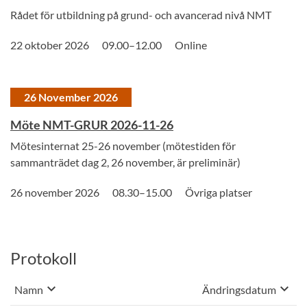
Rådet för utbildning på grund- och avancerad nivå NMT
22 oktober 2026
09.00–12.00
Online
26 November 2026
Möte NMT-GRUR 2026-11-26
Mötesinternat 25-26 november (mötestiden för
sammanträdet dag 2, 26 november, är preliminär)
26 november 2026
08.30–15.00
Övriga platser
Protokoll
keyboard_arrow_down
keyboard_arrow_down
Sortera på
Sortera på
Namn
Ändringsdatum
, Vald sortering: stigande
, Vald sorterin