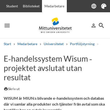
language
Student
Biblioteket
Medarbetare
Language
Tema
menu
search
person_outline
Meny
Logga in
Sök
Start
Medarbetare
Universitetet
Portföljstyrning
Digita
Sök
E‑handelssystem Wisum ‑
Andra söktjänster
projektet avslutat utan
Kurser och program
Kursplaner
Välkomstbrev
Personal
Lediga jobb
resultat
print
Skriv ut
WISUM är MIUN:s blivande e-handelssystem och databas
där vi samlar alla produkter och tjänster från avtal som ska
beställas hos en avtals leverantör.