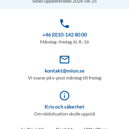
Sidan uppdaterades 2026-06-25
phone
+46 (0)10-142 80 00
Måndag–fredag, kl. 8–16
mail_outline
kontakt@miun.se
Vi svarar på e-post måndag till fredag
info_outline
Kris och säkerhet
Om nödsituation skulle uppstå