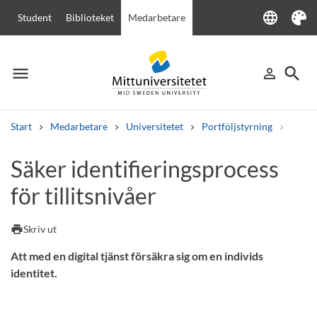
language
Student
Biblioteket
Medarbetare
Language
Tema
menu
search
person_outline
Meny
Logga in
Sök
Start
Medarbetare
Universitetet
Portföljstyrning
Digita
Sök
Säker identifieringsprocess
Andra söktjänster
för tillitsnivåer
Kurser och program
Kursplaner
Välkomstbrev
Personal
Lediga jobb
print
Skriv ut
Att med en digital tjänst försäkra sig om en individs
identitet.