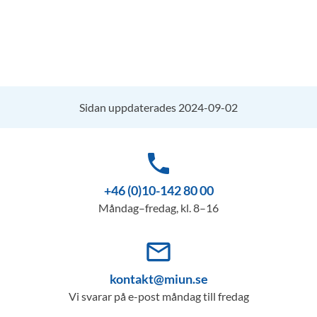
Sidan uppdaterades 2024-09-02
phone
+46 (0)10-142 80 00
Måndag–fredag, kl. 8–16
mail_outline
kontakt@miun.se
Vi svarar på e-post måndag till fredag