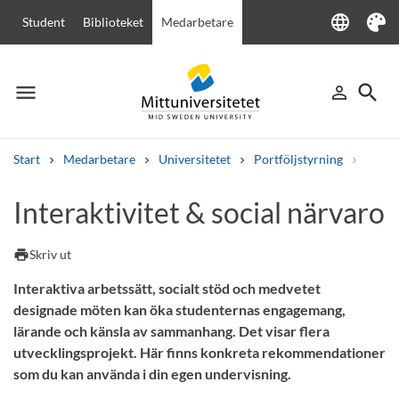
language
Student
Biblioteket
Medarbetare
Language
Tema
menu
search
person_outline
Meny
Logga in
Sök
Start
Medarbetare
Universitetet
Portföljstyrning
Övrig
Sök
Interaktivitet & social närvaro
Andra söktjänster
Kurser och program
Kursplaner
Välkomstbrev
Personal
print
Skriv ut
Lediga jobb
Interaktiva arbetssätt, socialt stöd och medvetet
designade möten kan öka studenternas engagemang,
lärande och känsla av sammanhang. Det visar flera
utvecklingsprojekt. Här finns konkreta rekommendationer
som du kan använda i din egen undervisning.