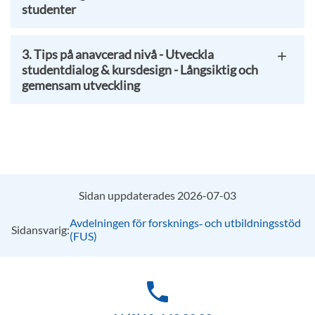
studenter
3. Tips på anavcerad nivå - Utveckla
studentdialog & kursdesign - Långsiktig och
gemensam utveckling
Sidan uppdaterades 2026-07-03
Avdelningen för forsknings‑ och utbildningsstöd
Sidansvarig:
(FUS)
phone