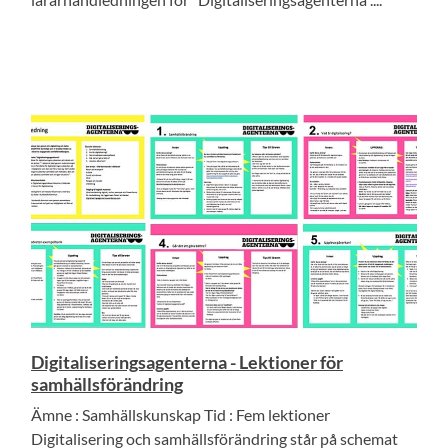
Digitaliseringsagenterna - Lektioner för
samhällsförändring
Ämne : Samhällskunskap Tid : Fem lektioner
Digitalisering och samhällsförändring står på schemat