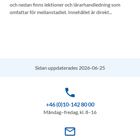
och nedan finns lektioner och lärarhandledning som
omfattar för mellanstadiet. Innehållet är direkt...
Sidan uppdaterades 2026-06-25
phone
+46 (0)10-142 80 00
Måndag–fredag, kl. 8–16
mail_outline