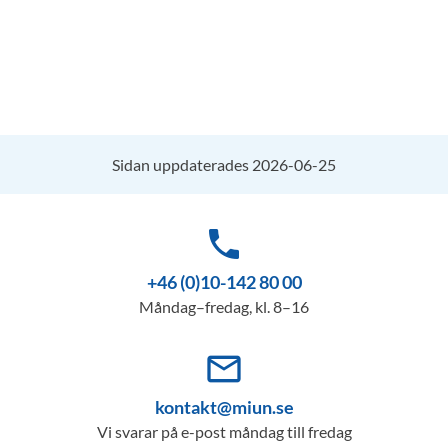
Sidan uppdaterades 2026-06-25
phone
+46 (0)10-142 80 00
Måndag–fredag, kl. 8–16
mail_outline
kontakt@miun.se
Vi svarar på e-post måndag till fredag