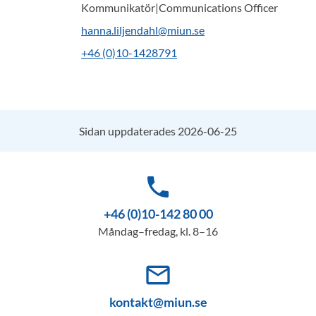
Kommunikatör|Communications Officer
hanna.liljendahl@miun.se
+46 (0)10-1428791
Sidan uppdaterades 2026-06-25
phone
+46 (0)10-142 80 00
Måndag–fredag, kl. 8–16
mail_outline
kontakt@miun.se