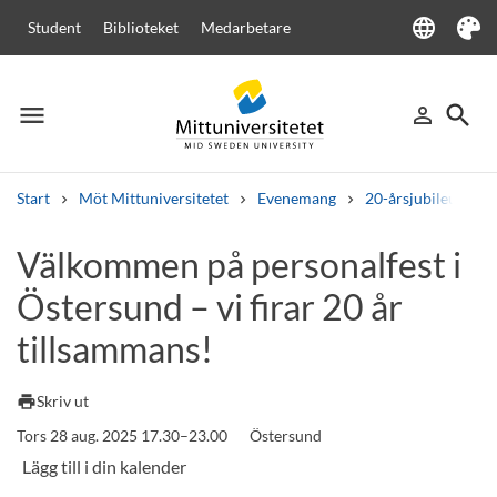
language
Student
Biblioteket
Medarbetare
Language
Tema
menu
search
person_outline
Meny
Logga in
Sök
Start
Möt Mittuniversitetet
Evenemang
20-årsjubileum
Sök
Välkommen på personalfest i
Andra söktjänster
Östersund – vi firar 20 år
Kurser och program
Kursplaner
Välkomstbrev
Personal
Lediga jobb
tillsammans!
print
Skriv ut
Tors 28 aug. 2025 17.30–23.00
Östersund