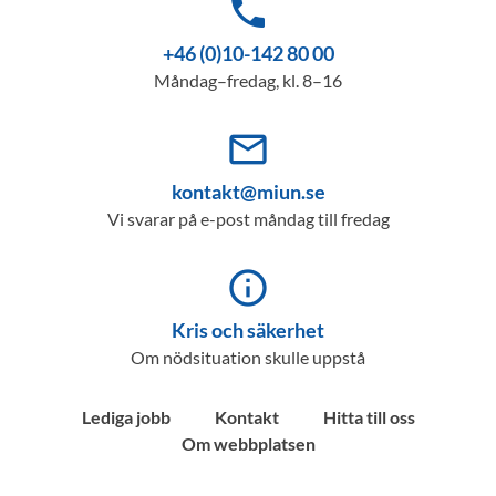
phone
+46 (0)10-142 80 00
Måndag–fredag, kl. 8–16
mail_outline
kontakt@miun.se
Vi svarar på e-post måndag till fredag
info_outline
Kris och säkerhet
Om nödsituation skulle uppstå
Lediga jobb
Kontakt
Hitta till oss
Om webbplatsen