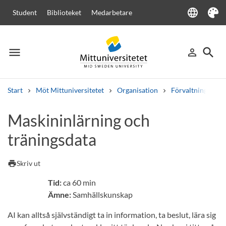
language
Student
Biblioteket
Medarbetare
Language
Tema
menu
search
person_outline
Meny
Logga in
Sök
Start
Möt Mittuniversitetet
Organisation
Förvaltningen
Sök
Maskininlärning och
Andra söktjänster
träningsdata
Kurser och program
Kursplaner
Välkomstbrev
Personal
Lediga jobb
print
Skriv ut
Tid:
ca 60 min
Ämne:
Samhällskunskap
AI kan alltså självständigt ta in information, ta beslut, lära sig