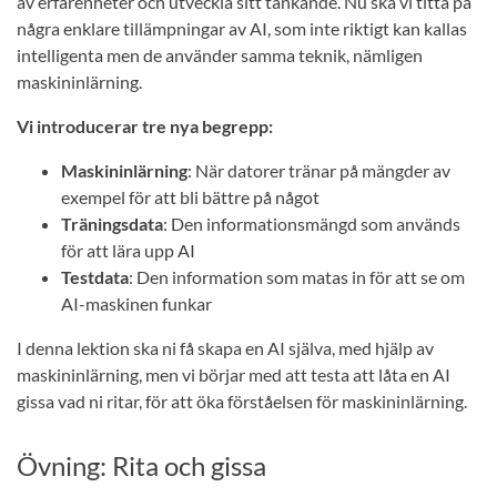
av erfarenheter och utveckla sitt tänkande. Nu ska vi titta på
några enklare tillämpningar av AI, som inte riktigt kan kallas
intelligenta men de använder samma teknik, nämligen
maskininlärning.
Vi introducerar tre nya begrepp:
Maskininlärning
: När datorer tränar på mängder av
exempel för att bli bättre på något
Träningsdata
: Den informationsmängd som används
för att lära upp AI
Testdata
: Den information som matas in för att se om
AI-maskinen funkar
I denna lektion ska ni få skapa en AI själva, med hjälp av
maskininlärning, men vi börjar med att testa att låta en AI
gissa vad ni ritar, för att öka förståelsen för maskininlärning.
Övning: Rita och gissa