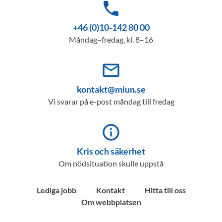
phone
+46 (0)10-142 80 00
Måndag–fredag, kl. 8–16
mail_outline
kontakt@miun.se
Vi svarar på e-post måndag till fredag
info_outline
Kris och säkerhet
Om nödsituation skulle uppstå
Lediga jobb
Kontakt
Hitta till oss
Om webbplatsen