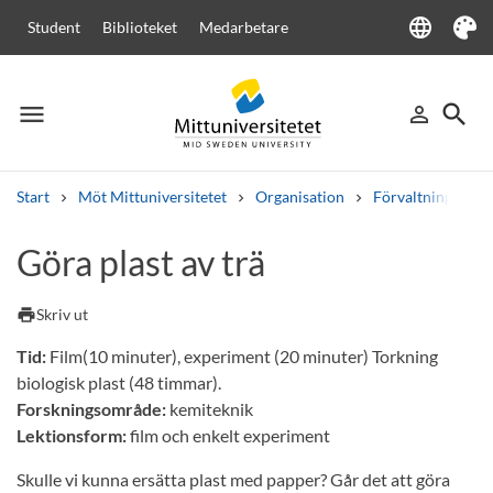
language
Student
Biblioteket
Medarbetare
Language
Tema
menu
search
person_outline
Meny
Logga in
Sök
Start
Möt Mittuniversitetet
Organisation
Förvaltningen
Sök
Göra plast av trä
Andra söktjänster
Kurser och program
Kursplaner
Välkomstbrev
Personal
print
Skriv ut
Lediga jobb
Tid:
Film(10 minuter), experiment (20 minuter) Torkning
biologisk plast (48 timmar).
Forskningsområde:
kemiteknik
Lektionsform:
film och enkelt experiment
Skulle vi kunna ersätta plast med papper? Går det att göra