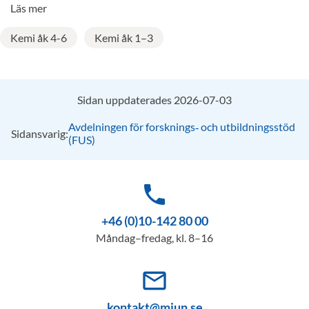
Läs mer
Kemi åk 4-6
Kemi åk 1–3
Sidan uppdaterades 2026-07-03
Avdelningen för forsknings‑ och utbildningsstöd
Sidansvarig:
(FUS)
phone
+46 (0)10-142 80 00
Måndag–fredag, kl. 8–16
mail_outline
kontakt@miun.se