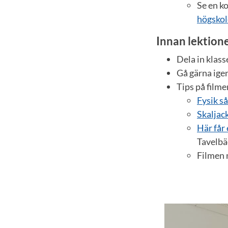
Se en ko
högskol
Innan lektione
Dela in klass
Gå gärna ig
Tips på film
Fysik så
Skaljac
Här får
Tavelbä
Filmen 