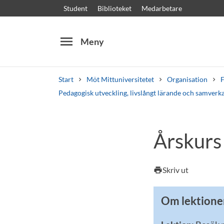
Student
Biblioteket
Medarbetare
menu
Meny
Start
Möt Mittuniversitetet
Organisation
F
Pedagogisk utveckling, livslångt lärande och samverk
Sök
Andra söktjänster
Årskurs
Kurser och program
Kursplaner
Välkomstb
Skriv ut
print
Om lektione