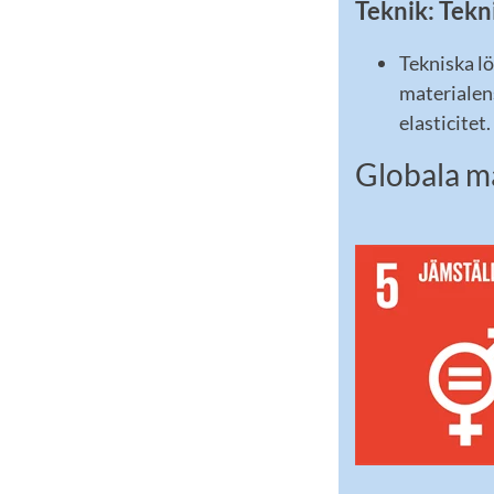
Teknik: Tekn
Tekniska lö
materialens
elasticitet.
Globala m