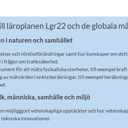
ill läroplanen Lgr22 och de globala m
en i naturen och samhället
relser och rörelseförändringar samt hur kunskaper om dett
l i frågor om trafiksäkerhet.
ument för att mäta fysikaliska storheter, till exempel kraf
av mätvärden i enkla beräkningar, till exempel beräk­ninga
et.
ik, människa, samhälle och miljö
en möjliggjort vetenskapliga upptäckter och hur vetenska
 tekniska innovationer.