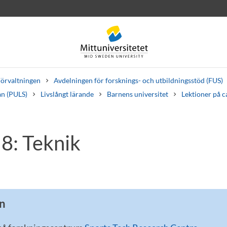
örvaltningen
Avdelningen för forsknings- och utbildningsstöd (FUS)
an (PULS)
Livslångt lärande
Barnens universitet
Lektioner på 
 8: Teknik
rev
Personal
Lediga jobb
n