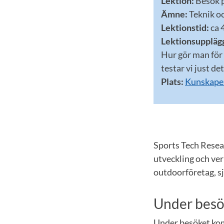
Lektion:
Besök 
Ämne:
Teknik oc
Lektionstid:
ca 
Lektionsuppläg
Hur gör man för 
testar vi just d
Plats:
Kunskapen
Sports Tech Resea
utveckling och ver
outdoorföretag, s
Under besö
Under besöket kom