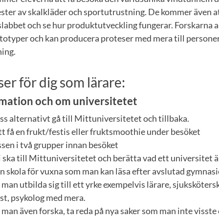
ter av skalkläder och sportutrustning. De kommer även att 
labbet och se hur produktutveckling fungerar. Forskarna 
totyper och kan producera proteser med mera till persone
ning.
er för dig som lärare:
rmation och om universitetet
ss alternativt gå till Mittuniversitetet och tillbaka.
 få en frukt/festis eller fruktsmoothie under besöket
ssen i två grupper innan besöket
i ska till Mittuniversitetet och berätta vad ett universitet 
en skola för vuxna som man kan läsa efter avslutad gymnas
man utbilda sig till ett yrke exempelvis lärare, sjukskötersk
ist, psykolog med mera.
 man även forska, ta reda på nya saker som man inte visste