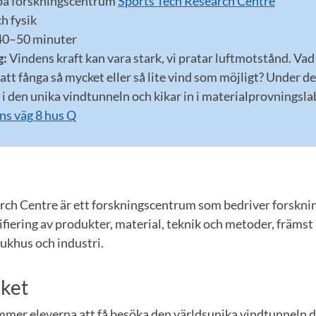
på forskningscentrum
Sports Tech Research Centre
h fysik
40–50 minuter
g:
Vindens kraft kan vara stark, vi pratar luftmotstånd. Vad
att fånga så mycket eller så lite vind som möjligt? Under d
et i den unika vindtunneln och kikar in i materialprovningsl
s väg 8 hus Q
rch Centre är ett forskningscentrum som bedriver forskni
ifiering av produkter, material, teknik och metoder, främst
jukhus och industri.
ket
mer eleverna att få besöka den världsunika vindtunneln d