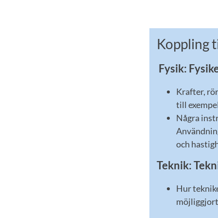
Koppling t
Fysik: Fysik
Krafter, rö
till exempe
Några instr
Användning 
och hastigh
Teknik: Tekn
Hur teknik
möjliggjort