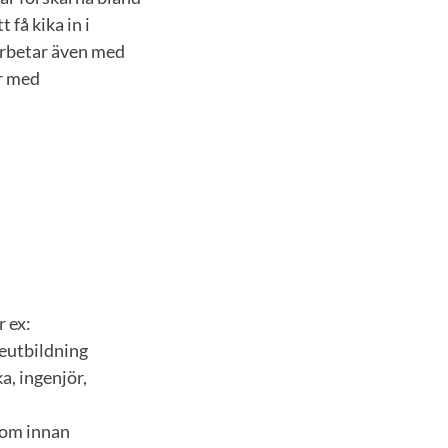
få kika in i
arbetar även med
r med
är ex:
ieutbildning
a, ingenjör,
 om innan