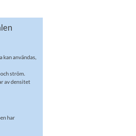
ålen
a kan an­vändas,
t och ström.
r av densitet
pen har