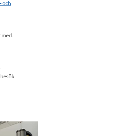
- och
r med.
)
 besök