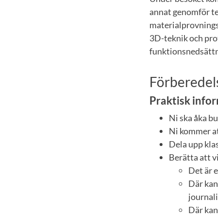
annat genomför tes
materialprovnings
3D-teknik och pro
funktionsnedsätt
Förberedels
Praktisk info
Ni ska åka bu
Ni kommer att
Dela upp kla
Berätta att v
Det är 
Där kan 
journal
Där kan