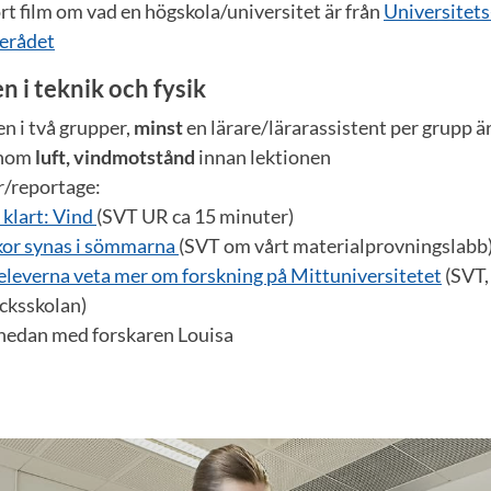
rt film om vad en högskola/universitet är från
Universitets
erådet
n i teknik och fysik
en i två grupper,
minst
en lärare/lärarassistent per grupp ä
enom
luft, vindmotstånd
innan lektionen
er/reportage:
 klart: Vind
(SVT UR ca 15 minuter)
kor synas i sömmarna
(SVT om vårt materialprovningslabb
 eleverna veta mer om forskning på Mittuniversitetet
(SVT,
cksskolan)
nedan med forskaren Louisa