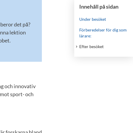
Innehåll på sidan
Under besöket
 beror det på?
Förberedelser för dig som
enna lektion
lärare:
abbet.
Efter besöket
ng och innovativ
 mot sport- och
är forskarna bland